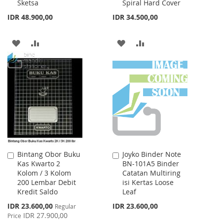
Sketsa
Spiral Hard Cover
IDR 48.900,00
IDR 34.500,00
ADD
ADD
ADD
ADD
TO
TO
TO
TO
WISH
COMPARE
WISH
COMPARE
LIST
LIST
Bintang Obor Buku
Joyko Binder Note
Add
Add
Kas Kwarto 2
BN-101A5 Binder
to
to
Kolom / 3 Kolom
Catatan Multiring
Cart
Cart
200 Lembar Debit
isi Kertas Loose
Kredit Saldo
Leaf
Special
IDR 23.600,00
IDR 23.600,00
Regular
Price
IDR 27.900,00
Price