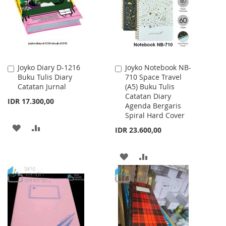
LIST
LIST
Joyko Diary D-1216
Joyko Notebook NB-
Add
Add
Buku Tulis Diary
710 Space Travel
to
to
Catatan Jurnal
(A5) Buku Tulis
Cart
Cart
Catatan Diary
IDR 17.300,00
Agenda Bergaris
Spiral Hard Cover
ADD
ADD
IDR 23.600,00
TO
TO
ADD
ADD
WISH
COMPARE
TO
TO
LIST
WISH
COMPARE
LIST