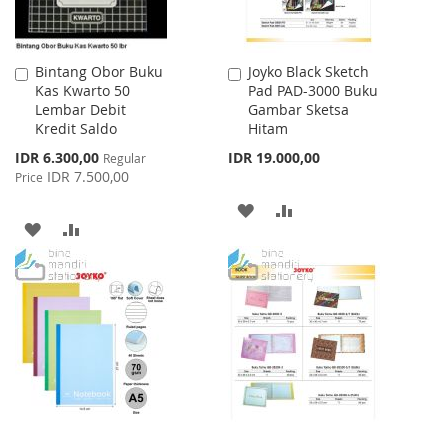
Bintang Obor Buku
Joyko Black Sketch
Add
Add
Kas Kwarto 50
Pad PAD-3000 Buku
to
to
Lembar Debit
Gambar Sketsa
Cart
Cart
Kredit Saldo
Hitam
Special
IDR 6.300,00
IDR 19.000,00
Regular
Price
IDR 7.500,00
Price
ADD
ADD
ADD
ADD
TO
TO
TO
TO
WISH
COMPARE
WISH
COMPARE
LIST
LIST