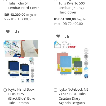
Tulis Folio 54
Tulis Kwarto 500
to
to
Lembar Hard Cover
Lembar (Pilung)
Cart
Cart
Hard Cover
Special
IDR 13.200,00
Regular
Price
Special
IDR 15.600,00
IDR 61.300,00
Price
Regular
Price
IDR 72.400,00
Price
ADD
ADD
ADD
ADD
TO
TO
TO
TO
WISH
COMPARE
WISH
COMPARE
LIST
LIST
Joyko Hand Book
Joyko Notebook NB-
Add
Add
HDB-717S
716A5 Buku Tulis
to
to
(Black,Blue) Buku
Catatan Diary
Cart
Cart
Tulis Catatan
Agenda Bergaris