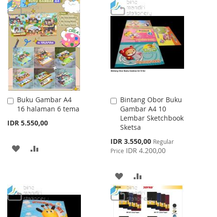
WISH
COMPARE
TO
TO
LIST
WISH
COMPARE
LIST
Buku Gambar A4
Bintang Obor Buku
Add
Add
16 halaman 6 tema
Gambar A4 10
to
to
Lembar Sketchbook
Cart
Cart
IDR 5.550,00
Sketsa
Special
IDR 3.550,00
Regular
ADD
ADD
Price
IDR 4.200,00
Price
TO
TO
ADD
ADD
WISH
COMPARE
TO
TO
LIST
WISH
COMPARE