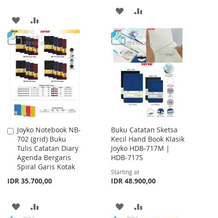
ADD
ADD
ADD
ADD
TO
TO
TO
TO
WISH
COMPARE
WISH
COMPARE
LIST
LIST
Joyko Notebook NB-
Buku Catatan Sketsa
Add
702 (grid) Buku
Kecil Hand Book Klasik
to
Tulis Catatan Diary
Joyko HDB-717M |
Cart
Agenda Bergaris
HDB-717S
Spiral Garis Kotak
Starting at
IDR 35.700,00
IDR 48.900,00
ADD
ADD
ADD
ADD