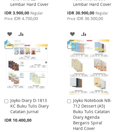
Lembar Hard Cover
Lembar Hard Cover
Cart
Cart
Special
Special
IDR 3.900,00
IDR 30.900,00
Regular
Regular
Price
Price
IDR 4.700,00
IDR 36.500,00
Price
Price
ADD
ADD
ADD
ADD
TO
TO
TO
TO
WISH
COMPARE
WISH
COMPARE
LIST
LIST
Joyko Diary D-1813
Joyko Notebook NB-
Add
Add
KC Buku Tulis Diary
712 Dessert (A5)
to
to
Catatan Jurnal
Buku Tulis Catatan
Cart
Cart
Diary Agenda
IDR 10.400,00
Bergaris Spiral
Hard Cover