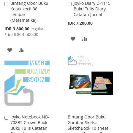
Bintang Obor Buku
Joyko Diary D-1115
Add
Add
Kotak kecil 38
Buku Tulis Diary
to
to
Lembar
Catatan Jurnal
Cart
Cart
(Matematika)
IDR 7.200,00
Special
IDR 3.800,00
Regular
Price
IDR 4.500,00
Price
ADD
ADD
TO
TO
ADD
ADD
WISH
COMPARE
TO
TO
LIST
WISH
COMPARE
LIST
Joyko Notebook NB-
Bintang Obor Buku
Add
708B5 Crown Book
Gambar Sketsa
to
Buku Tulis Catatan
SketchBook 10 sheet
Cart