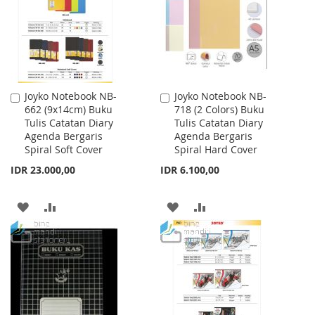
LIST
LIST
Joyko Notebook NB-
Joyko Notebook NB-
Add
Add
662 (9x14cm) Buku
718 (2 Colors) Buku
to
to
Tulis Catatan Diary
Tulis Catatan Diary
Cart
Cart
Agenda Bergaris
Agenda Bergaris
Spiral Soft Cover
Spiral Hard Cover
IDR 23.000,00
IDR 6.100,00
ADD
ADD
ADD
ADD
TO
TO
TO
TO
WISH
COMPARE
WISH
COMPARE
LIST
LIST