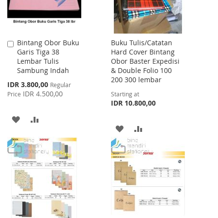
Bintang Obor Buku
Buku Tulis/Catatan
Add
Garis Tiga 38
Hard Cover Bintang
to
Lembar Tulis
Obor Baster Expedisi
Cart
Sambung Indah
& Double Folio 100
200 300 lembar
Special
IDR 3.800,00
Regular
Price
IDR 4.500,00
Price
Starting at
IDR 10.800,00
ADD
ADD
ADD
ADD
TO
TO
TO
TO
WISH
COMPARE
WISH
COMPARE
LIST
LIST