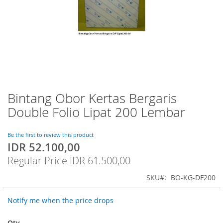
Bintang Obor Kertas Bergaris
Skip
to
Double Folio Lipat 200 Lembar
the
beginning
of
Be the first to review this product
IDR 52.100,00
the
Special
images
Price
Regular Price
IDR 61.500,00
gallery
SKU
BO-KG-DF200
Notify me when the price drops
Qty