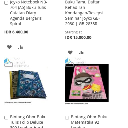
Joyko Notebook NB-
Buku Tamu Daftar
Add
704 (A5) Buku Tulis
Kehadiran
to
Catatan Diary
Kondangan/Resepsi
Cart
Agenda Bergaris
Seminar Joyko GB-
Spiral
2030 | GB-2833R
IDR 6.400,00
Starting at
IDR 15.000,00
ADD
ADD
ADD
ADD
TO
TO
TO
TO
WISH
COMPARE
WISH
COMPARE
LIST
LIST
Bintang Obor Buku
Bintang Obor Buku
Add
Add
Tulis Folio Deluxe
Matematika 92
to
to
300 Lembar Hard
Lembar
Cart
Cart