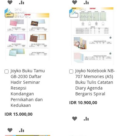
ADD
ADD
ADD
ADD
TO
TO
TO
TO
WISH
COMPARE
WISH
COMPARE
LIST
LIST
Joyko Buku Tamu
Joyko Notebook NB-
Add
Add
GB-2030 Daftar
707 Memories (A5)
to
to
Hadir Seminar
Buku Tulis Catatan
Cart
Cart
Resepsi
Diary Agenda
Kondangan
Bergaris Spiral
Pernikahan dan
IDR 10.900,00
Kedukaan
IDR 15.000,00
ADD
ADD
TO
TO
ADD
ADD