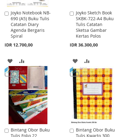
Joyko Notebook NB-
Joyko Sketch Book
Add
Add
690 (A5) Buku Tulis
SKBK-722-A4 Buku
to
to
Catatan Diary
Tulis Catatan
Cart
Cart
Agenda Bergaris
Sketsa Gambar
Spiral
Kertas Polos
IDR 12.700,00
IDR 36.300,00
ADD
ADD
ADD
ADD
TO
TO
TO
TO
WISH
COMPARE
WISH
COMPARE
LIST
LIST
Bintang Obor Buku
Bintang Obor Buku
Add
Add
Tulis Folio 22
Tulis Kwarto 300
to
to