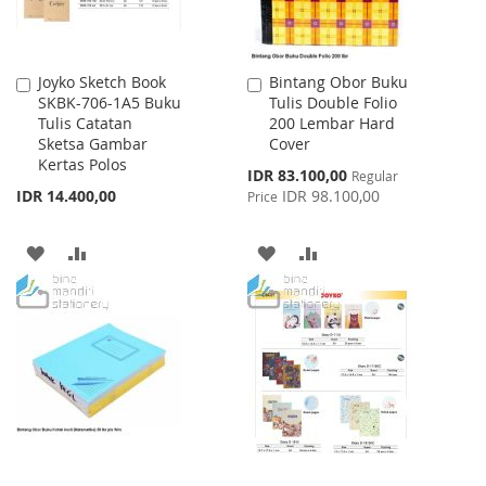
Joyko Sketch Book
Bintang Obor Buku
Add
Add
SKBK-706-1A5 Buku
Tulis Double Folio
to
to
Tulis Catatan
200 Lembar Hard
Cart
Cart
Sketsa Gambar
Cover
Kertas Polos
Special
IDR 83.100,00
Regular
Price
IDR 14.400,00
IDR 98.100,00
Price
ADD
ADD
ADD
ADD
TO
TO
TO
TO
WISH
COMPARE
WISH
COMPARE
LIST
LIST