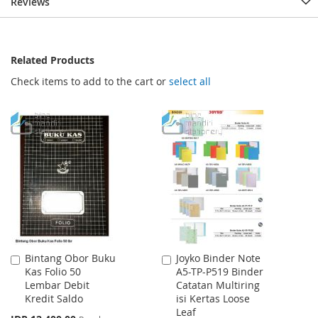
Reviews
Related Products
Check items to add to the cart or
select all
Bintang Obor Buku
Joyko Binder Note
Add
Add
Kas Folio 50
A5-TP-P519 Binder
to
to
Lembar Debit
Catatan Multiring
Cart
Cart
Kredit Saldo
isi Kertas Loose
Leaf
Special