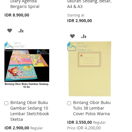
Diary Agenda
ukuran Sedang, Besar,
Bergaris Spiral
A4 & A3
IDR 8.900,00
Starting at
IDR 2.900,00
ADD
ADD
ADD
ADD
TO
TO
TO
TO
WISH
COMPARE
WISH
COMPARE
LIST
LIST
Bintang Obor Buku
Bintang Obor Buku
Add
Add
Gambar Sedang 10
Tulis 38 Lembar
to
to
Lembar Sketchbook
Cover Polos Warna
Cart
Cart
Sketsa
Special
IDR 3.550,00
Regular
Price
Special
IDR 2.900,00
IDR 4.200,00
Regular
Price
Price