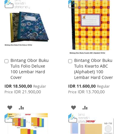
TO
TO
TO
TO
WISH
COMPARE
WISH
COMPARE
LIST
LIST
Bintang Obor Buku
Bintang Obor Buku
Add
Add
Tulis Folio Deluxe
Tulis Kwarto ABC
to
to
100 Lembar Hard
(Alphabet) 100
Cart
Cart
Cover
Lembar Hard Cover
Special
Special
IDR 18.500,00
IDR 11.600,00
Regular
Regular
Price
Price
IDR 21.900,00
IDR 13.700,00
Price
Price
ADD
ADD
ADD
ADD
TO
TO
TO
TO
WISH
COMPARE
WISH
COMPARE