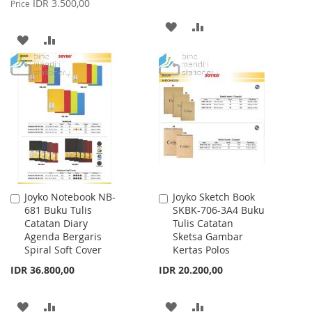
IDR 3.500,00
Price
ADD
ADD
ADD
ADD
TO
TO
TO
TO
WISH
COMPARE
WISH
COMPARE
LIST
LIST
Joyko Notebook NB-
Joyko Sketch Book
Add
Add
681 Buku Tulis
SKBK-706-3A4 Buku
to
to
Catatan Diary
Tulis Catatan
Cart
Cart
Agenda Bergaris
Sketsa Gambar
Spiral Soft Cover
Kertas Polos
IDR 36.800,00
IDR 20.200,00
ADD
ADD
ADD
ADD