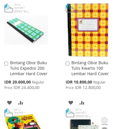
TO
TO
TO
TO
WISH
COMPARE
WISH
COMPARE
LIST
LIST
Bintang Obor Buku
Bintang Obor Buku
Add
Add
Tulis Expedisi 200
Tulis Kwarto 100
to
to
Lembar Hard Cover
Lembar Hard Cover
Cart
Cart
Special
Special
IDR 20.600,00
IDR 10.800,00
Regular
Regular
Price
Price
IDR 24.400,00
IDR 12.800,00
Price
Price
ADD
ADD
ADD
ADD
TO
TO
TO
TO
WISH
COMPARE
WISH
COMPARE