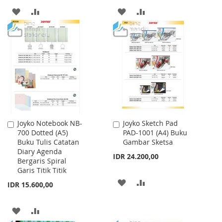
ADD
ADD
ADD
ADD
TO
TO
TO
TO
WISH
COMPARE
WISH
COMPARE
LIST
LIST
Joyko Notebook NB-
Joyko Sketch Pad
Add
Add
700 Dotted (A5)
PAD-1001 (A4) Buku
to
to
Buku Tulis Catatan
Gambar Sketsa
Cart
Cart
Diary Agenda
IDR 24.200,00
Bergaris Spiral
Garis Titik Titik
ADD
ADD
IDR 15.600,00
TO
TO
ADD
ADD
WISH
COMPARE