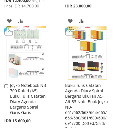
IDR 12.400,00
Regular
Price
IDR 14.700,00
IDR 23.000,00
Price
ADD
ADD
ADD
ADD
TO
TO
TO
TO
WISH
COMPARE
WISH
COMPARE
LIST
LIST
Joyko Notebook NB-
Buku Tulis Catatan
Add
700 Ruled (A5)
Agenda Diary Spiral
to
Buku Tulis Catatan
Bergaris Ukuran A5-
Cart
Diary Agenda
A6-B5 Note Book Joyko
Bergaris Spiral
NB-
Garis Garis
661/662/663/664/665/
666/680/681/689/690/
IDR 15.600,00
691/700 Dotted/Grid/