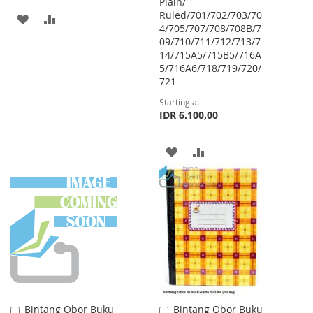
Plain/
Ruled/701/702/703/70
ADD
ADD
4/705/707/708/708B/7
09/710/711/712/713/7
TO
TO
14/715A5/715B5/716A
WISH
COMPARE
5/716A6/718/719/720/
721
LIST
Starting at
IDR 6.100,00
ADD
ADD
TO
TO
WISH
COMPARE
LIST
Bintang Obor Buku
Bintang Obor Buku
Add
Add