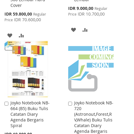
Cover
Special
IDR 9.000,00
Regular
Price
Special
IDR 59.800,00
IDR 10.700,00
Regular
Price
Price
IDR 70.600,00
Price
ADD
ADD
ADD
ADD
TO
TO
TO
TO
WISH
COMPARE
WISH
COMPARE
LIST
LIST
Joyko Notebook NB-
Joyko Notebook NB-
Add
Add
664 (B5) Buku Tulis
720
to
to
Catatan Diary
(Astronout,Forest,R
Cart
Cart
Agenda Bergaris
V,Whale) Buku Tulis
Spiral
Catatan Diary
Agenda Bergaris