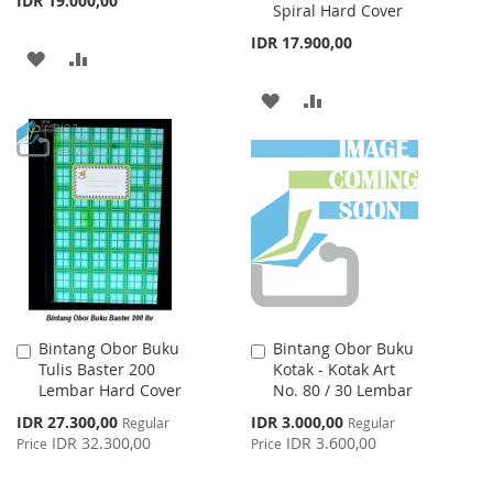
IDR 19.000,00
Spiral Hard Cover
IDR 17.900,00
ADD
ADD
TO
TO
ADD
ADD
WISH
COMPARE
TO
TO
LIST
WISH
COMPARE
LIST
Bintang Obor Buku
Bintang Obor Buku
Add
Add
Tulis Baster 200
Kotak - Kotak Art
to
to
Lembar Hard Cover
No. 80 / 30 Lembar
Cart
Cart
Special
Special
IDR 27.300,00
IDR 3.000,00
Regular
Regular
Price
Price
IDR 32.300,00
IDR 3.600,00
Price
Price