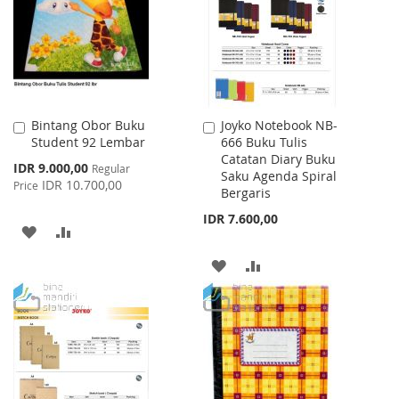
LIST
Bintang Obor Buku
Joyko Notebook NB-
Add
Add
Student 92 Lembar
666 Buku Tulis
to
to
Catatan Diary Buku
Cart
Cart
Special
IDR 9.000,00
Regular
Saku Agenda Spiral
Price
IDR 10.700,00
Price
Bergaris
IDR 7.600,00
ADD
ADD
TO
TO
ADD
ADD
WISH
COMPARE
TO
TO
LIST
WISH
COMPARE
LIST