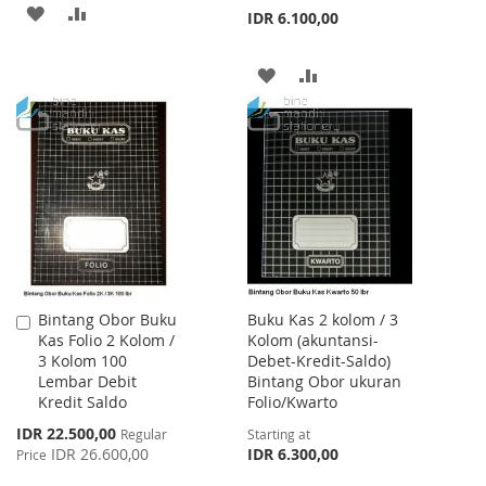
ADD
ADD
IDR 6.100,00
TO
TO
ADD
ADD
WISH
COMPARE
TO
TO
LIST
WISH
COMPARE
LIST
Bintang Obor Buku
Buku Kas 2 kolom / 3
Add
Kas Folio 2 Kolom /
Kolom (akuntansi-
to
3 Kolom 100
Debet-Kredit-Saldo)
Cart
Lembar Debit
Bintang Obor ukuran
Kredit Saldo
Folio/Kwarto
Special
IDR 22.500,00
Regular
Starting at
Price
IDR 26.600,00
IDR 6.300,00
Price