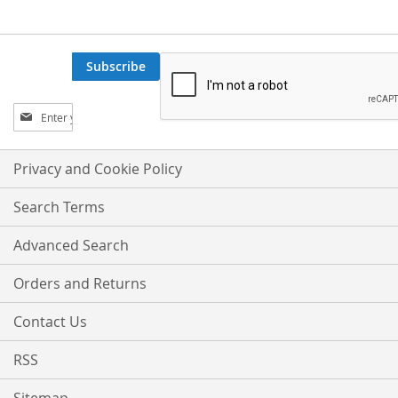
Subscribe
Sign
Up
for
Our
Privacy and Cookie Policy
Newsletter:
Search Terms
Advanced Search
Orders and Returns
Contact Us
RSS
Sitemap