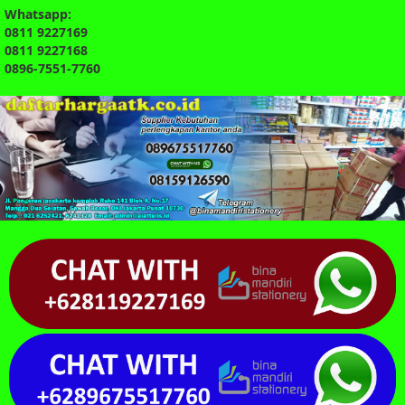
Whatsapp:
0811 9227169
0811 9227168
0896-7551-7760