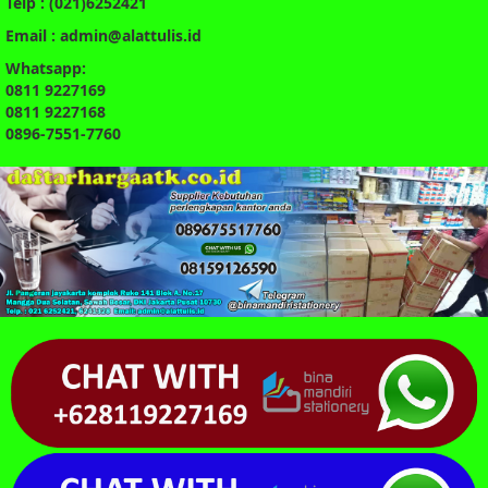
Telp : (021)6252421
Email : admin@alattulis.id
Whatsapp:
0811 9227169
0811 9227168
0896-7551-7760