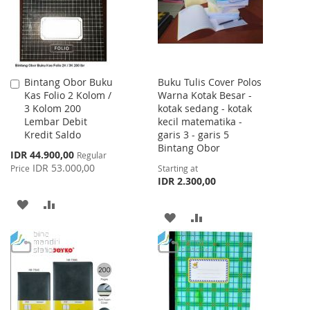
Bintang Obor Buku
Buku Tulis Cover Polos
Add
Kas Folio 2 Kolom /
Warna Kotak Besar -
to
3 Kolom 200
kotak sedang - kotak
Cart
Lembar Debit
kecil matematika -
Kredit Saldo
garis 3 - garis 5
Bintang Obor
Special
IDR 44.900,00
Regular
Price
IDR 53.000,00
Price
Starting at
IDR 2.300,00
ADD
ADD
ADD
ADD
TO
TO
TO
TO
WISH
COMPARE
WISH
COMPARE
LIST
LIST