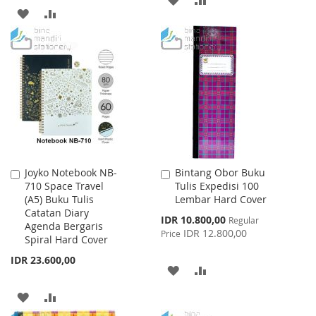
ADD
ADD
TO
TO
TO
TO
WISH
COMPARE
WISH
COMPARE
LIST
LIST
Joyko Notebook NB-
Bintang Obor Buku
Add
Add
710 Space Travel
Tulis Expedisi 100
to
to
(A5) Buku Tulis
Lembar Hard Cover
Cart
Cart
Catatan Diary
Special
IDR 10.800,00
Regular
Agenda Bergaris
Price
IDR 12.800,00
Price
Spiral Hard Cover
IDR 23.600,00
ADD
ADD
TO
TO
ADD
ADD