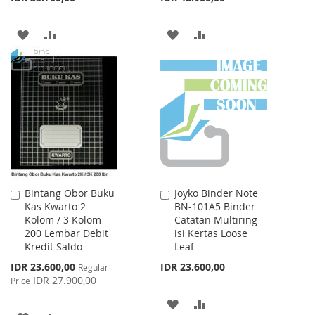
ADD
ADD
ADD
ADD
TO
TO
TO
TO
WISH
COMPARE
WISH
COMPARE
LIST
LIST
Bintang Obor Buku
Joyko Binder Note
Add
Add
Kas Kwarto 2
BN-101A5 Binder
to
to
Kolom / 3 Kolom
Catatan Multiring
Cart
Cart
200 Lembar Debit
isi Kertas Loose
Kredit Saldo
Leaf
Special
IDR 23.600,00
IDR 23.600,00
Regular
Price
IDR 27.900,00
Price
ADD
ADD