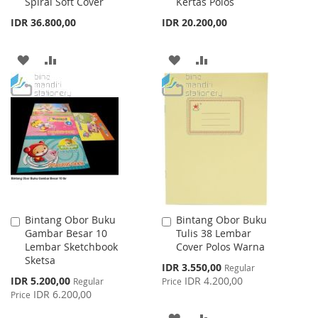
Spiral Soft Cover
Kertas Polos
IDR 36.800,00
IDR 20.200,00
ADD
ADD
ADD
ADD
TO
TO
TO
TO
WISH
COMPARE
WISH
COMPARE
LIST
LIST
Bintang Obor Buku
Bintang Obor Buku
Add
Add
Gambar Besar 10
Tulis 38 Lembar
to
to
Lembar Sketchbook
Cover Polos Warna
Cart
Cart
Sketsa
Special
IDR 3.550,00
Regular
Price
Special
IDR 5.200,00
IDR 4.200,00
Regular
Price
Price
IDR 6.200,00
Price
ADD
ADD