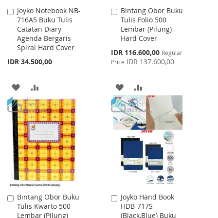
Joyko Notebook NB-
Bintang Obor Buku
Add
Add
716A5 Buku Tulis
Tulis Folio 500
to
to
Catatan Diary
Lembar (Pilung)
Cart
Cart
Agenda Bergaris
Hard Cover
Spiral Hard Cover
Special
IDR 116.600,00
Regular
Price
IDR 34.500,00
IDR 137.600,00
Price
ADD
ADD
ADD
ADD
TO
TO
TO
TO
WISH
COMPARE
WISH
COMPARE
LIST
LIST
Bintang Obor Buku
Joyko Hand Book
Add
Add
Tulis Kwarto 500
HDB-717S
to
to
Lembar (Pilung)
(Black,Blue) Buku
Cart
Cart