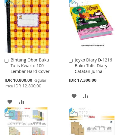
WISH
COMPARE
TO
TO
LIST
WISH
COMPARE
LIST
Bintang Obor Buku
Joyko Diary D-1216
Add
Add
Tulis Kwarto 100
Buku Tulis Diary
to
to
Lembar Hard Cover
Catatan Jurnal
Cart
Cart
Special
IDR 10.800,00
IDR 17.300,00
Regular
Price
IDR 12.800,00
Price
ADD
ADD
ADD
ADD
TO
TO
TO
TO
WISH
COMPARE
WISH
COMPARE
LIST
LIST