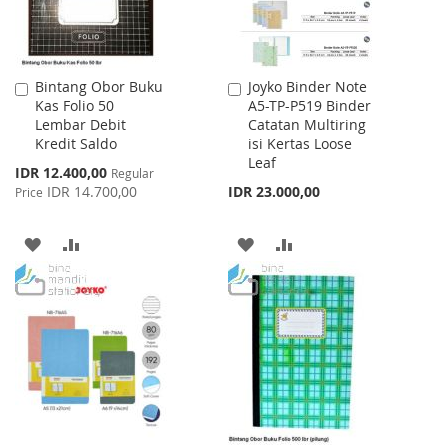
Bintang Obor Buku
Joyko Binder Note
Add
Add
Kas Folio 50
A5-TP-P519 Binder
to
to
Lembar Debit
Catatan Multiring
Cart
Cart
Kredit Saldo
isi Kertas Loose
Leaf
Special
IDR 12.400,00
Regular
Price
IDR 14.700,00
IDR 23.000,00
Price
ADD
ADD
ADD
ADD
TO
TO
TO
TO
WISH
COMPARE
WISH
COMPARE
LIST
LIST