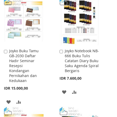
TO
TO
TO
TO
WISH
COMPARE
WISH
COMPARE
LIST
LIST
Joyko Buku Tamu
Joyko Notebook NB-
Add
Add
GB-2030 Daftar
666 Buku Tulis
to
to
Hadir Seminar
Catatan Diary Buku
Cart
Cart
Resepsi
Saku Agenda Spiral
Kondangan
Bergaris
Pernikahan dan
IDR 7.600,00
Kedukaan
IDR 15.000,00
ADD
ADD
TO
TO
ADD
ADD
WISH
COMPARE
TO
TO