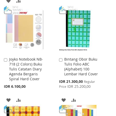
ADD
ADD
TO
TO
TO
TO
WISH
COMPARE
WISH
COMPARE
LIST
LIST
Joyko Notebook NB-
Bintang Obor Buku
Add
Add
718 (2 Colors) Buku
Tulis Folio ABC
to
to
Tulis Catatan Diary
(Alphabet) 100
Cart
Cart
Agenda Bergaris
Lembar Hard Cover
Spiral Hard Cover
Special
IDR 21.300,00
Regular
Price
IDR 6.100,00
IDR 25.200,00
Price
ADD
ADD
ADD
ADD
TO
TO
TO
TO