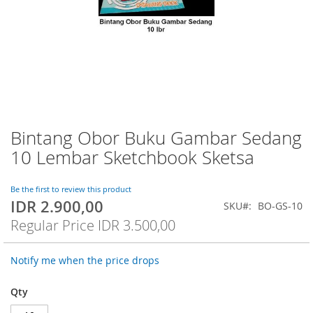
Bintang Obor Buku Gambar Sedang
Skip
to
10 Lembar Sketchbook Sketsa
the
beginning
of
Be the first to review this product
IDR 2.900,00
the
Special
SKU
BO-GS-10
images
Price
Regular Price
IDR 3.500,00
gallery
Notify me when the price drops
Qty