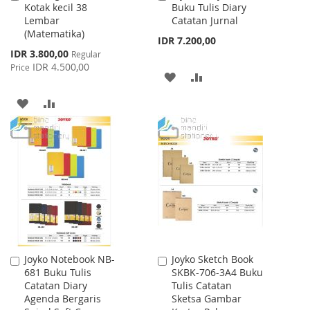
Kotak kecil 38
Buku Tulis Diary
to
to
Lembar
Catatan Jurnal
Cart
Cart
(Matematika)
IDR 7.200,00
Special
IDR 3.800,00
Regular
Price
IDR 4.500,00
Price
ADD
ADD
TO
TO
ADD
ADD
WISH
COMPARE
TO
TO
LIST
WISH
COMPARE
LIST
Joyko Notebook NB-
Joyko Sketch Book
Add
Add
681 Buku Tulis
SKBK-706-3A4 Buku
to
to
Catatan Diary
Tulis Catatan
Cart
Cart
Agenda Bergaris
Sketsa Gambar