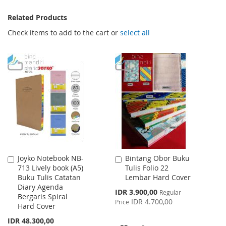
Related Products
Check items to add to the cart or
select all
Joyko Notebook NB-
Bintang Obor Buku
Add
Add
713 Lively book (A5)
Tulis Folio 22
to
to
Buku Tulis Catatan
Lembar Hard Cover
Cart
Cart
Diary Agenda
Special
IDR 3.900,00
Regular
Bergaris Spiral
Price
IDR 4.700,00
Price
Hard Cover
IDR 48.300,00