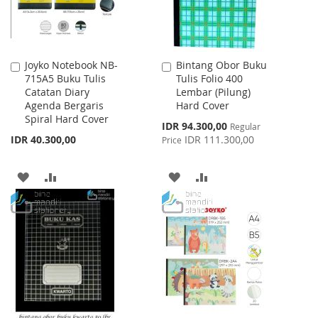
Joyko Notebook NB-
Bintang Obor Buku
Add
Add
715A5 Buku Tulis
Tulis Folio 400
to
to
Catatan Diary
Lembar (Pilung)
Cart
Cart
Agenda Bergaris
Hard Cover
Spiral Hard Cover
Special
IDR 94.300,00
Regular
Price
IDR 40.300,00
IDR 111.300,00
Price
ADD
ADD
ADD
ADD
TO
TO
TO
TO
WISH
COMPARE
WISH
COMPARE
LIST
LIST