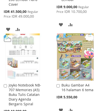
Cover
Special
IDR 9.000,00
Regular
Price
Special
IDR 41.500,00
IDR 10.700,00
Regular
Price
Price
IDR 49.000,00
Price
ADD
ADD
ADD
ADD
TO
TO
TO
TO
WISH
COMPARE
WISH
COMPARE
LIST
LIST
Joyko Notebook NB-
Buku Gambar A4
Add
Add
707 Memories (A5)
16 halaman 6 tema
to
to
Buku Tulis Catatan
Cart
Cart
IDR 5.550,00
Diary Agenda
Bergaris Spiral
ADD
ADD