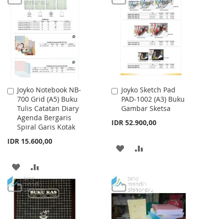
WISH
COMPARE
WISH
COMPARE
LIST
LIST
Joyko Notebook NB-
Joyko Sketch Pad
Add
Add
700 Grid (A5) Buku
PAD-1002 (A3) Buku
to
to
Tulis Catatan Diary
Gambar Sketsa
Cart
Cart
Agenda Bergaris
IDR 52.900,00
Spiral Garis Kotak
IDR 15.600,00
ADD
ADD
TO
TO
ADD
ADD
WISH
COMPARE
TO
TO
LIST
WISH
COMPARE
LIST