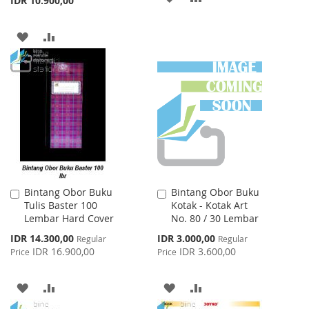
IDR 10.900,00
TO
TO
ADD
ADD
WISH
COMPARE
TO
TO
LIST
WISH
COMPARE
LIST
Bintang Obor Buku
Bintang Obor Buku
Add
Add
Tulis Baster 100
Kotak - Kotak Art
to
to
Lembar Hard Cover
No. 80 / 30 Lembar
Cart
Cart
Special
Special
IDR 14.300,00
IDR 3.000,00
Regular
Regular
Price
Price
IDR 16.900,00
IDR 3.600,00
Price
Price
ADD
ADD
ADD
ADD