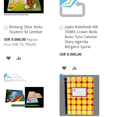
Bintang Obor Buku
Joyko Notebook NB-
Add
Add
Student 92 Lembar
708B5 Crown Book
to
to
Buku Tulis Catatan
Cart
Cart
Special
IDR 9.000,00
Regular
Diary Agenda
Price
IDR 10.700,00
Price
Bergaris Spiral
IDR 8.900,00
ADD
ADD
TO
TO
ADD
ADD
WISH
COMPARE
TO
TO
LIST
WISH
COMPARE
LIST