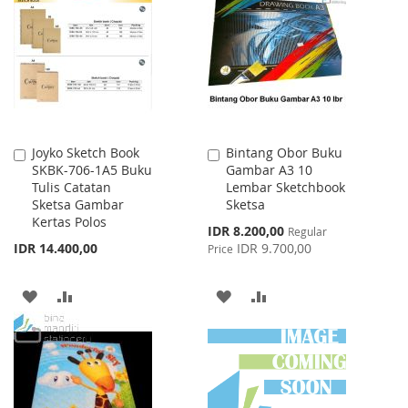
LIST
WISH
COMPARE
LIST
Joyko Sketch Book
Bintang Obor Buku
Add
Add
SKBK-706-1A5 Buku
Gambar A3 10
to
to
Tulis Catatan
Lembar Sketchbook
Cart
Cart
Sketsa Gambar
Sketsa
Kertas Polos
Special
IDR 8.200,00
Regular
Price
IDR 14.400,00
IDR 9.700,00
Price
ADD
ADD
ADD
ADD
TO
TO
TO
TO
WISH
COMPARE
WISH
COMPARE
LIST
LIST