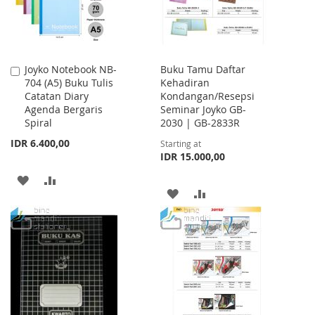
Joyko Notebook NB-
Buku Tamu Daftar
Add
704 (A5) Buku Tulis
Kehadiran
to
Catatan Diary
Kondangan/Resepsi
Cart
Agenda Bergaris
Seminar Joyko GB-
Spiral
2030 | GB-2833R
IDR 6.400,00
Starting at
IDR 15.000,00
ADD
ADD
ADD
ADD
TO
TO
TO
TO
WISH
COMPARE
WISH
COMPARE
LIST
LIST