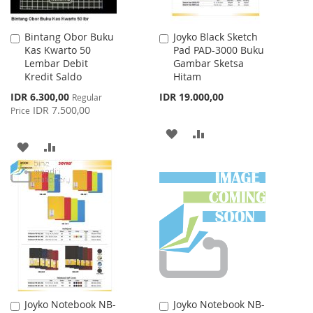
Bintang Obor Buku
Joyko Black Sketch
Add
Add
Kas Kwarto 50
Pad PAD-3000 Buku
to
to
Lembar Debit
Gambar Sketsa
Cart
Cart
Kredit Saldo
Hitam
Special
IDR 6.300,00
IDR 19.000,00
Regular
Price
IDR 7.500,00
Price
ADD
ADD
ADD
ADD
TO
TO
TO
TO
WISH
COMPARE
WISH
COMPARE
LIST
LIST
Joyko Notebook NB-
Joyko Notebook NB-
Add
Add