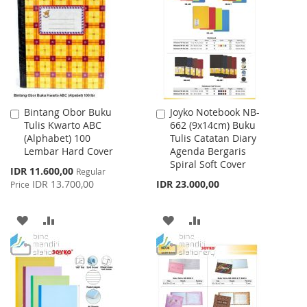
WISH
COMPARE
WISH
COMPARE
LIST
LIST
Bintang Obor Buku
Joyko Notebook NB-
Add
Add
Tulis Kwarto ABC
662 (9x14cm) Buku
to
to
(Alphabet) 100
Tulis Catatan Diary
Cart
Cart
Lembar Hard Cover
Agenda Bergaris
Spiral Soft Cover
Special
IDR 11.600,00
Regular
Price
IDR 13.700,00
IDR 23.000,00
Price
ADD
ADD
ADD
ADD
TO
TO
TO
TO
WISH
COMPARE
WISH
COMPARE
LIST
LIST