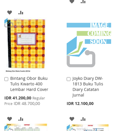
ADD
ADD
TO
TO
ADD
ADD
WISH
COMPARE
TO
TO
LIST
WISH
COMPARE
LIST
Bintang Obor Buku
Joyko Diary DW-
Add
Add
Tulis Kwarto 400
1813 Buku Tulis
to
to
Lembar Hard Cover
Diary Catatan
Cart
Cart
Jurnal
Special
IDR 41.200,00
Regular
Price
IDR 48.700,00
IDR 12.100,00
Price
ADD
ADD
ADD
ADD
TO
TO
TO
TO