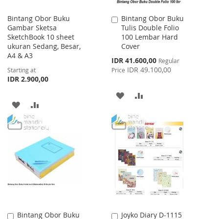
Bintang Obor Buku
Bintang Obor Buku
Add
Gambar Sketsa
Tulis Double Folio
to
SketchBook 10 sheet
100 Lembar Hard
Cart
ukuran Sedang, Besar,
Cover
A4 & A3
Special
IDR 41.600,00
Regular
Price
IDR 49.100,00
Starting at
Price
IDR 2.900,00
ADD
ADD
ADD
ADD
TO
TO
TO
TO
WISH
COMPARE
WISH
COMPARE
LIST
LIST
Bintang Obor Buku
Joyko Diary D-1115
Add
Add