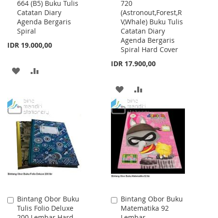
664 (B5) Buku Tulis
720
to
to
Catatan Diary
(Astronout,Forest,R
Cart
Cart
Agenda Bergaris
V,Whale) Buku Tulis
Spiral
Catatan Diary
Agenda Bergaris
IDR 19.000,00
Spiral Hard Cover
IDR 17.900,00
ADD
ADD
TO
TO
ADD
ADD
WISH
COMPARE
TO
TO
LIST
WISH
COMPARE
LIST
Bintang Obor Buku
Bintang Obor Buku
Add
Add
Tulis Folio Deluxe
Matematika 92
to
to
200 Lembar Hard
Lembar
Cart
Cart