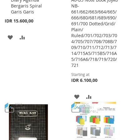
Bergaris Spiral
NB-
Garis Garis
661/662/663/664/665/
666/680/681/689/690/
IDR 15.600,00
691/700 Dotted/Grid/
Plain/
Ruled/701/702/703/70
ADD
ADD
4/705/707/708/708B/7
09/710/711/712/713/7
TO
TO
14/715A5/715B5/716A
WISH
COMPARE
5/716A6/718/719/720/
721
LIST
Starting at
IDR 6.100,00
ADD
ADD
TO
TO
WISH
COMPARE
LIST