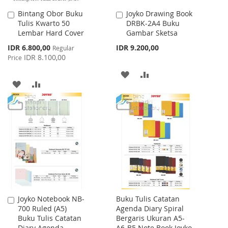
Bintang Obor Buku
Joyko Drawing Book
Add
Add
Tulis Kwarto 50
DRBK-2A4 Buku
to
to
Lembar Hard Cover
Gambar Sketsa
Cart
Cart
Special
IDR 6.800,00
IDR 9.200,00
Regular
Price
IDR 8.100,00
Price
ADD
ADD
ADD
ADD
TO
TO
TO
TO
WISH
COMPARE
WISH
COMPARE
LIST
LIST
Joyko Notebook NB-
Buku Tulis Catatan
Add
700 Ruled (A5)
Agenda Diary Spiral
to
Buku Tulis Catatan
Bergaris Ukuran A5-
Cart
Diary Agenda
A6-B5 Note Book Joyko