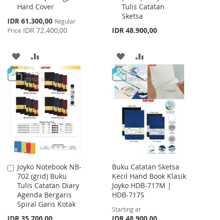
Hard Cover
Tulis Catatan
Sketsa
Special
IDR 61.300,00
Regular
Price
IDR 72.400,00
IDR 48.900,00
Price
ADD
ADD
ADD
ADD
TO
TO
TO
TO
WISH
COMPARE
WISH
COMPARE
LIST
LIST
Joyko Notebook NB-
Buku Catatan Sketsa
Add
702 (grid) Buku
Kecil Hand Book Klasik
to
Tulis Catatan Diary
Joyko HDB-717M |
Cart
Agenda Bergaris
HDB-717S
Spiral Garis Kotak
Starting at
IDR 35.700,00
IDR 48.900,00