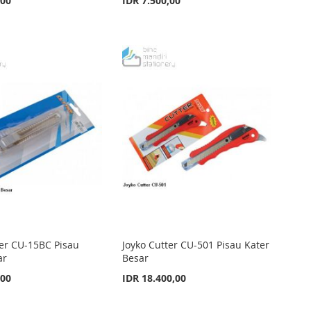
,00
IDR 7.500,00
ter CU-15BC Pisau
Joyko Cutter CU-501 Pisau Kater
ar
Besar
,00
IDR 18.400,00