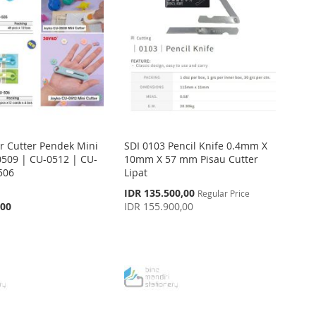
er Cutter Pendek Mini
SDI 0103 Pencil Knife 0.4mm X
0509 | CU-0512 | CU-
10mm X 57 mm Pisau Cutter
506
Lipat
Special
IDR 135.500,00
Regular Price
Price
,00
IDR 155.900,00