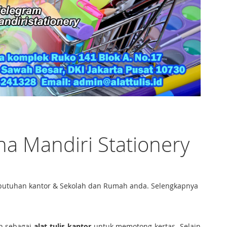
ina Mandiri Stationery
kebutuhan kantor & Sekolah dan Rumah anda. Selengkapnya
an sebagai
alat tulis kantor
untuk memotong kertas. Selain