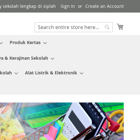
y sekolah lengkap di siplah
Sign In
Create an Account
My Cart
Search
Search
Produk Kertas
ya & Kerajinan Sekolah
ekolah
Alat Listrik & Elektronik