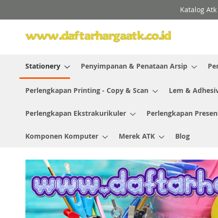
Skip
Katalog Atk
to
Content
Stationery
Penyimpanan & Penataan Arsip
Pe
Perlengkapan Printing - Copy & Scan
Lem & Adhesi
Perlengkapan Ekstrakurikuler
Perlengkapan Presen
Komponen Komputer
Merek ATK
Blog