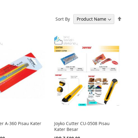
Set
Sort By
Descen
Directi
er A-360 Pisau Kater
Joyko Cutter CU-0508 Pisau
Kater Besar