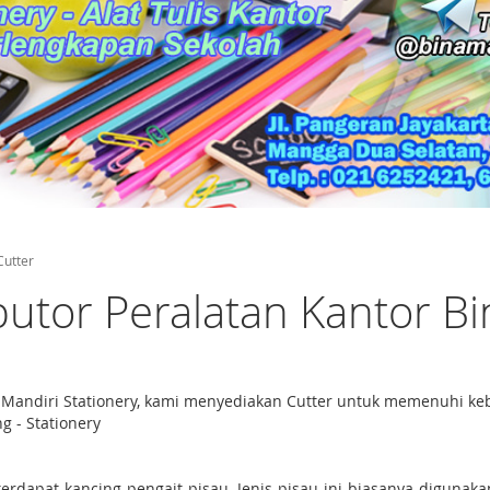
Cutter
ibutor Peralatan Kantor B
na Mandiri Stationery, kami menyediakan Cutter untuk memenuhi 
ng - Stationery
 terdapat kancing pengait pisau. Jenis pisau ini biasanya digunak