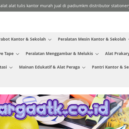
 alat alat tulis kantor murah jual di padiumkm distributor stationer
rabot Kantor & Sekolah
Peralatan Mesin Kantor & Sekolah
ve Tape
Peralatan Menggambar & Melukis
Alat Prakar
tasi
Mainan Edukatif & Alat Peraga
Pantri Kantor & S