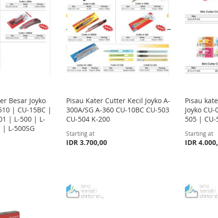
er Besar Joyko
Pisau Kater Cutter Kecil Joyko A-
Pisau kat
510 | CU-15BC |
300A/SG A-360 CU-10BC CU-503
Joyko CU-
1 | L-500 | L-
CU-504 K-200
505 | CU-
 | L-500SG
Starting at
Starting at
IDR 3.700,00
IDR 4.000