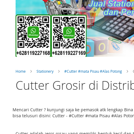
Home
Stationery
#Cutter #mata Pisau #Alas Potong
Cutter Grosir di Distr
Mencari Cutter ? kunjungi saja ke pemasok atk lengkap Bi
bisa telusuri disini: Cutter - #Cutter #mata Pisau #Alas Poto
Cutter adalah jenis pisau yang memiliki bentuk kecil dan