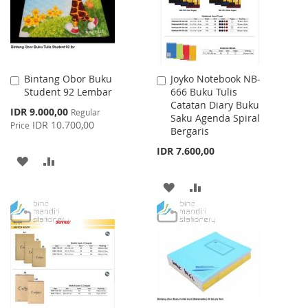
Bintang Obor Buku
Joyko Notebook NB-
Add
Add
Student 92 Lembar
666 Buku Tulis
to
to
Catatan Diary Buku
Cart
Cart
Special
IDR 9.000,00
Regular
Saku Agenda Spiral
Price
IDR 10.700,00
Price
Bergaris
IDR 7.600,00
ADD
ADD
TO
TO
ADD
ADD
WISH
COMPARE
TO
TO
LIST
WISH
COMPARE
LIST