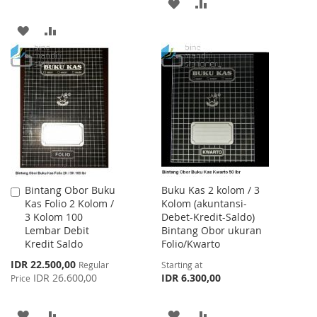
ADD
ADD
TO
TO
ADD
ADD
WISH
COMPARE
TO
TO
LIST
WISH
COMPARE
LIST
Bintang Obor Buku
Buku Kas 2 kolom / 3
Add
Kas Folio 2 Kolom /
Kolom (akuntansi-
to
3 Kolom 100
Debet-Kredit-Saldo)
Cart
Lembar Debit
Bintang Obor ukuran
Kredit Saldo
Folio/Kwarto
Special
IDR 22.500,00
Regular
Starting at
Price
IDR 26.600,00
IDR 6.300,00
Price
ADD
ADD
ADD
ADD