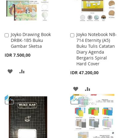
Joyko Drawing Book
Joyko Notebook NB-
Add
Add
DRBK-1B5 Buku
714 Eternity (A5)
to
to
Gambar Sketsa
Buku Tulis Catatan
Cart
Cart
Diary Agenda
IDR 7.500,00
Bergaris Spiral
Hard Cover
ADD
ADD
IDR 47.200,00
TO
TO
ADD
ADD
WISH
COMPARE
TO
TO
LIST
WISH
COMPARE
LIST