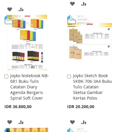
ADD
ADD
ADD
ADD
TO
TO
TO
TO
WISH
COMPARE
WISH
COMPARE
LIST
LIST
Joyko Notebook NB-
Joyko Sketch Book
Add
Add
681 Buku Tulis
SKBK-706-3A4 Buku
to
to
Catatan Diary
Tulis Catatan
Cart
Cart
Agenda Bergaris
Sketsa Gambar
Spiral Soft Cover
Kertas Polos
IDR 36.800,00
IDR 20.200,00
ADD
ADD
ADD
ADD
TO
TO
TO
TO