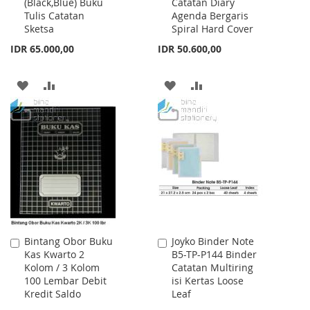
(Black,Blue) Buku
Catatan Diary
Cart
Cart
Tulis Catatan
Agenda Bergaris
Sketsa
Spiral Hard Cover
IDR 65.000,00
IDR 50.600,00
ADD
ADD
ADD
ADD
TO
TO
TO
TO
WISH
COMPARE
WISH
COMPARE
LIST
LIST
Bintang Obor Buku
Joyko Binder Note
Add
Add
Kas Kwarto 2
B5-TP-P144 Binder
to
to
Kolom / 3 Kolom
Catatan Multiring
Cart
Cart
100 Lembar Debit
isi Kertas Loose
Kredit Saldo
Leaf