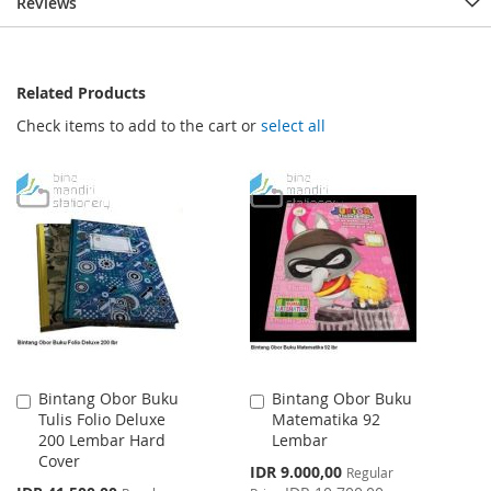
Reviews
Related Products
Check items to add to the cart or
select all
Bintang Obor Buku
Bintang Obor Buku
Add
Add
Tulis Folio Deluxe
Matematika 92
to
to
200 Lembar Hard
Lembar
Cart
Cart
Cover
Special
IDR 9.000,00
Regular
Price
Special