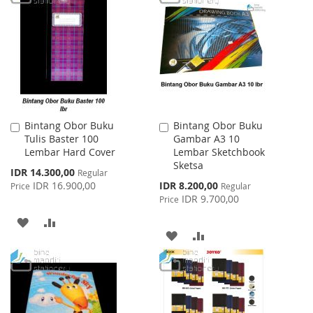
LIST
WISH
COMPARE
LIST
Bintang Obor Buku
Bintang Obor Buku
Add
Add
Tulis Baster 100
Gambar A3 10
to
to
Lembar Hard Cover
Lembar Sketchbook
Cart
Cart
Sketsa
Special
IDR 14.300,00
Regular
Price
Special
IDR 16.900,00
IDR 8.200,00
Price
Regular
Price
IDR 9.700,00
Price
ADD
ADD
ADD
ADD
TO
TO
TO
TO
WISH
COMPARE
WISH
COMPARE
LIST
LIST