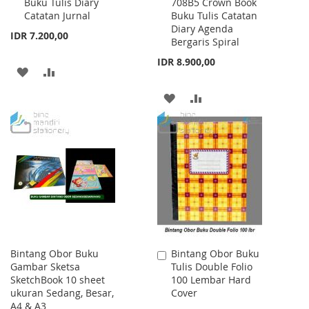
Buku Tulis Diary
708B5 Crown Book
to
to
Catatan Jurnal
Buku Tulis Catatan
Cart
Cart
Diary Agenda
IDR 7.200,00
Bergaris Spiral
IDR 8.900,00
ADD
ADD
TO
TO
ADD
ADD
WISH
COMPARE
TO
TO
LIST
WISH
COMPARE
LIST
Bintang Obor Buku
Bintang Obor Buku
Add
Gambar Sketsa
Tulis Double Folio
to
SketchBook 10 sheet
100 Lembar Hard
Cart
ukuran Sedang, Besar,
Cover
A4 & A3