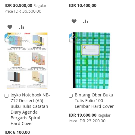
Special
IDR 30.900,00
IDR 10.400,00
Regular
Price
IDR 36.500,00
Price
ADD
ADD
ADD
ADD
TO
TO
TO
TO
WISH
COMPARE
WISH
COMPARE
LIST
LIST
Joyko Notebook NB-
Bintang Obor Buku
Add
Add
712 Dessert (A5)
Tulis Folio 100
to
to
Buku Tulis Catatan
Lembar Hard Cover
Cart
Cart
Diary Agenda
Special
IDR 19.600,00
Regular
Bergaris Spiral
Price
IDR 23.200,00
Price
Hard Cover
IDR 6.100,00