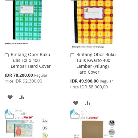
WISH
COMPARE
LIST
Bintang Obor Buku
Bintang Obor Buku
Add
Add
Tulis Folio 400
Tulis Kwarto 400
to
to
Lembar Hard Cover
Lembar (Pilung)
Cart
Cart
Hard Cover
Special
IDR 78.200,00
Regular
Price
Special
IDR 92.300,00
IDR 49.900,00
Price
Regular
Price
IDR 58.900,00
Price
ADD
ADD
ADD
ADD
TO
TO
TO
TO
WISH
COMPARE
WISH
COMPARE
LIST
LIST