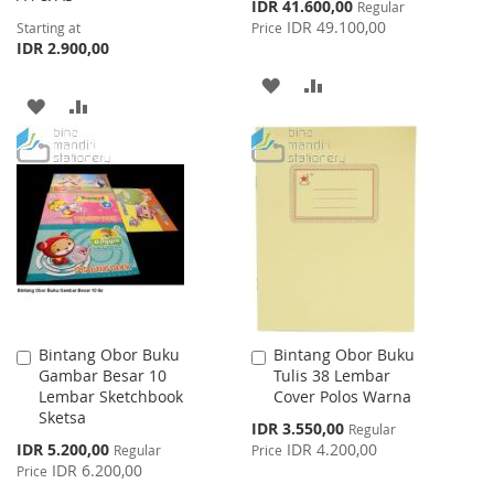
Special
IDR 41.600,00
Regular
Price
IDR 49.100,00
Starting at
Price
IDR 2.900,00
ADD
ADD
ADD
ADD
TO
TO
TO
TO
WISH
COMPARE
WISH
COMPARE
LIST
LIST
Bintang Obor Buku
Bintang Obor Buku
Add
Add
Gambar Besar 10
Tulis 38 Lembar
to
to
Lembar Sketchbook
Cover Polos Warna
Cart
Cart
Sketsa
Special
IDR 3.550,00
Regular
Price
Special
IDR 5.200,00
IDR 4.200,00
Regular
Price
Price
IDR 6.200,00
Price