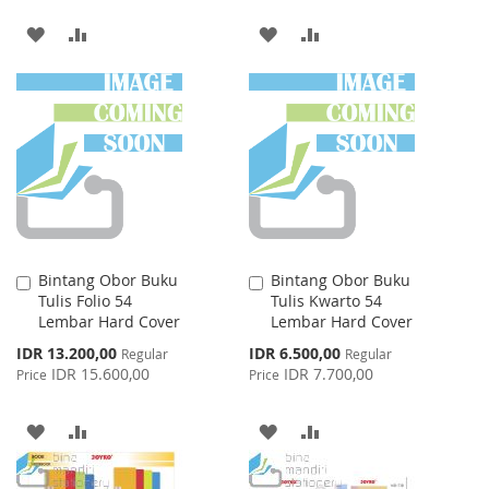
ADD
ADD
ADD
ADD
TO
TO
TO
TO
WISH
COMPARE
WISH
COMPARE
LIST
LIST
Bintang Obor Buku
Bintang Obor Buku
Add
Add
Tulis Folio 54
Tulis Kwarto 54
to
to
Lembar Hard Cover
Lembar Hard Cover
Cart
Cart
Special
Special
IDR 13.200,00
IDR 6.500,00
Regular
Regular
Price
Price
IDR 15.600,00
IDR 7.700,00
Price
Price
ADD
ADD
ADD
ADD
TO
TO
TO
TO