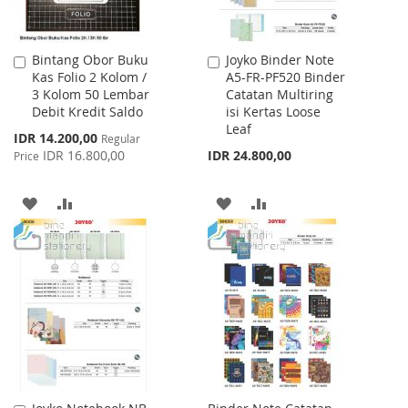
Bintang Obor Buku
Joyko Binder Note
Add
Add
Kas Folio 2 Kolom /
A5-FR-PF520 Binder
to
to
3 Kolom 50 Lembar
Catatan Multiring
Cart
Cart
Debit Kredit Saldo
isi Kertas Loose
Leaf
Special
IDR 14.200,00
Regular
Price
IDR 16.800,00
IDR 24.800,00
Price
ADD
ADD
ADD
ADD
TO
TO
TO
TO
WISH
COMPARE
WISH
COMPARE
LIST
LIST