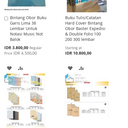
Bintang Obor Buku
Buku Tulis/Catatan
Add
Garis Lima 38
Hard Cover Bintang
to
Lembar Untuk
Obor Baster Expedisi
Cart
Notasi Music Not
& Double Folio 100
Balok
200 300 lembar
Special
IDR 3.800,00
Regular
Starting at
Price
IDR 4.500,00
IDR 10.800,00
Price
ADD
ADD
ADD
ADD
TO
TO
TO
TO
WISH
COMPARE
WISH
COMPARE
LIST
LIST