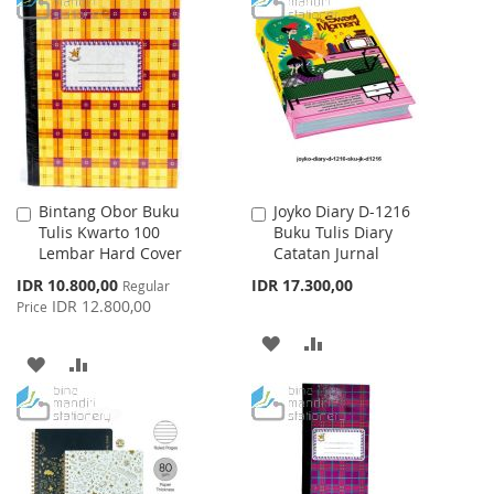
WISH
COMPARE
WISH
COMPARE
LIST
LIST
Bintang Obor Buku
Joyko Diary D-1216
Add
Add
Tulis Kwarto 100
Buku Tulis Diary
to
to
Lembar Hard Cover
Catatan Jurnal
Cart
Cart
Special
IDR 10.800,00
IDR 17.300,00
Regular
Price
IDR 12.800,00
Price
ADD
ADD
ADD
ADD
TO
TO
TO
TO
WISH
COMPARE
WISH
COMPARE
LIST
LIST