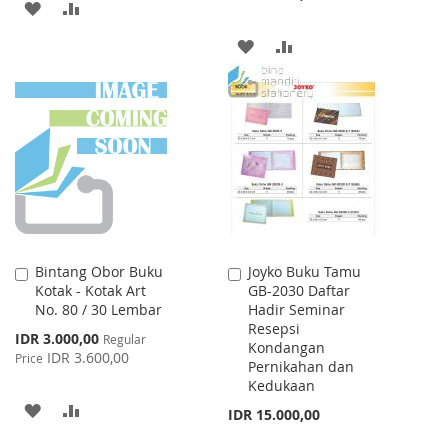
ADD
ADD
TO
TO
ADD
ADD
WISH
COMPARE
TO
TO
LIST
WISH
COMPARE
LIST
Bintang Obor Buku
Joyko Buku Tamu
Add
Add
Kotak - Kotak Art
GB-2030 Daftar
to
to
No. 80 / 30 Lembar
Hadir Seminar
Cart
Cart
Resepsi
Special
IDR 3.000,00
Regular
Kondangan
Price
IDR 3.600,00
Price
Pernikahan dan
Kedukaan
ADD
ADD
IDR 15.000,00
TO
TO