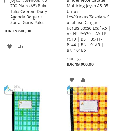
Joyko Notebook NB-
Binder Note Catatan
Add
700 Plain (A5) Buku
Multiring Joyko A5 B5
to
Tulis Catatan Diary
Untuk
Cart
Agenda Bergaris
Les/Kursus/Sekolah/K
Spiral Garis Polos
uliah isi Dengan
Kertas Loose Leaf A5 |
IDR 15.600,00
A5-FR-PF520 | A5-TP-
P519 | B5 | B5-TP-
P144 | BN-101A5 |
ADD
ADD
BN-101B5
TO
TO
Starting at
IDR 19.000,00
WISH
COMPARE
LIST
ADD
ADD
TO
TO
WISH
COMPARE
LIST