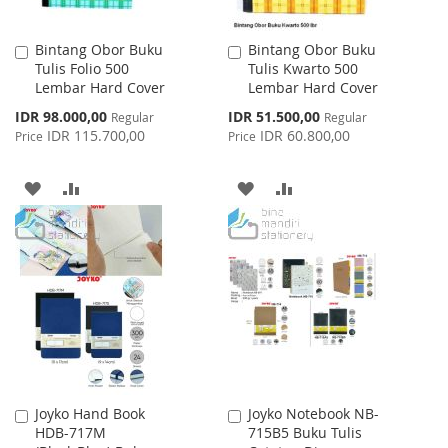
Bintang Obor Buku
Bintang Obor Buku
Add
Add
Tulis Folio 500
Tulis Kwarto 500
to
to
Lembar Hard Cover
Lembar Hard Cover
Cart
Cart
Special
Special
IDR 98.000,00
IDR 51.500,00
Regular
Regular
Price
Price
IDR 115.700,00
IDR 60.800,00
Price
Price
ADD
ADD
ADD
ADD
TO
TO
TO
TO
WISH
COMPARE
WISH
COMPARE
LIST
LIST
Joyko Hand Book
Joyko Notebook NB-
Add
Add
HDB-717M
715B5 Buku Tulis
to
to