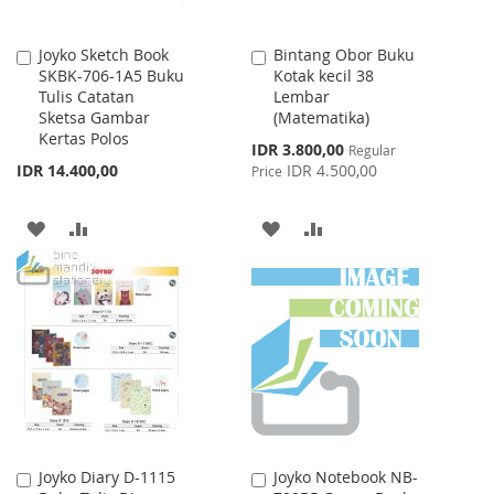
Joyko Sketch Book
Bintang Obor Buku
Add
Add
SKBK-706-1A5 Buku
Kotak kecil 38
to
to
Tulis Catatan
Lembar
Cart
Cart
Sketsa Gambar
(Matematika)
Kertas Polos
Special
IDR 3.800,00
Regular
Price
IDR 14.400,00
IDR 4.500,00
Price
ADD
ADD
ADD
ADD
TO
TO
TO
TO
WISH
COMPARE
WISH
COMPARE
LIST
LIST
Joyko Diary D-1115
Joyko Notebook NB-
Add
Add