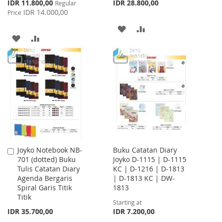
Special
IDR 11.800,00
IDR 28.800,00
Regular
Price
IDR 14.000,00
Price
ADD
ADD
ADD
ADD
TO
TO
TO
TO
WISH
COMPARE
WISH
COMPARE
LIST
LIST
Joyko Notebook NB-
Buku Catatan Diary
Add
701 (dotted) Buku
Joyko D-1115 | D-1115
to
Tulis Catatan Diary
KC | D-1216 | D-1813
Cart
Agenda Bergaris
| D-1813 KC | DW-
Spiral Garis Titik
1813
Titik
Starting at
IDR 35.700,00
IDR 7.200,00