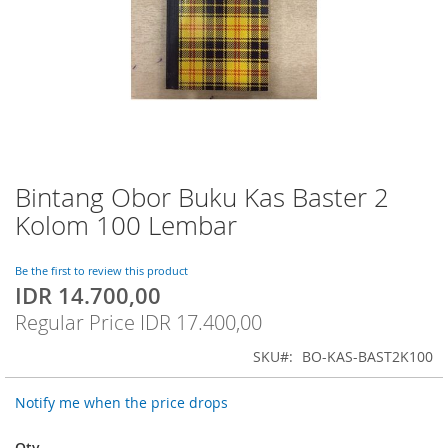
Bintang Obor Buku Kas Baster 2
Skip
to
Kolom 100 Lembar
the
beginning
of
Be the first to review this product
IDR 14.700,00
the
Special
images
Price
Regular Price
IDR 17.400,00
gallery
SKU
BO-KAS-BAST2K100
Notify me when the price drops
Qty