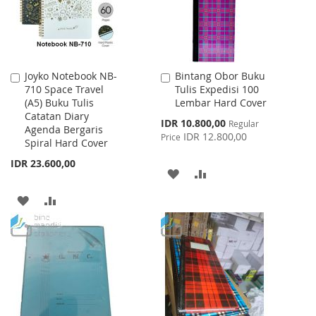
Joyko Notebook NB-
Bintang Obor Buku
Add
Add
710 Space Travel
Tulis Expedisi 100
to
to
(A5) Buku Tulis
Lembar Hard Cover
Cart
Cart
Catatan Diary
Special
IDR 10.800,00
Regular
Agenda Bergaris
Price
IDR 12.800,00
Price
Spiral Hard Cover
IDR 23.600,00
ADD
ADD
TO
TO
ADD
ADD
WISH
COMPARE
TO
TO
LIST
WISH
COMPARE
LIST