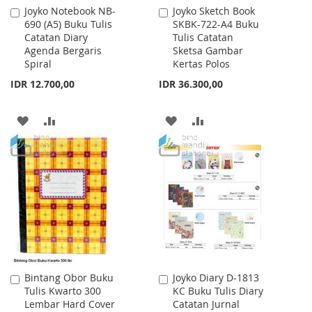
Joyko Notebook NB-
Joyko Sketch Book
Add
Add
690 (A5) Buku Tulis
SKBK-722-A4 Buku
to
to
Catatan Diary
Tulis Catatan
Cart
Cart
Agenda Bergaris
Sketsa Gambar
Spiral
Kertas Polos
IDR 12.700,00
IDR 36.300,00
ADD
ADD
ADD
ADD
TO
TO
TO
TO
WISH
COMPARE
WISH
COMPARE
LIST
LIST
Bintang Obor Buku
Joyko Diary D-1813
Add
Add
Tulis Kwarto 300
KC Buku Tulis Diary
to
to
Lembar Hard Cover
Catatan Jurnal
Cart
Cart