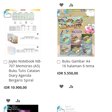
ADD
ADD
WISH
COMPARE
TO
TO
LIST
WISH
COMPARE
LIST
Joyko Notebook NB-
Buku Gambar A4
Add
Add
707 Memories (A5)
16 halaman 6 tema
to
to
Buku Tulis Catatan
Cart
Cart
IDR 5.550,00
Diary Agenda
Bergaris Spiral
ADD
ADD
IDR 10.900,00
TO
TO
ADD
ADD
WISH
COMPARE
TO
TO