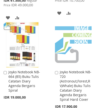
IDR 41.500,00
IDR 10.700,00
Regular
Price
Price
IDR 49.000,00
Price
ADD
ADD
ADD
ADD
TO
TO
TO
TO
WISH
COMPARE
WISH
COMPARE
LIST
LIST
Joyko Notebook NB-
Joyko Notebook NB-
Add
Add
664 (B5) Buku Tulis
720
to
to
Catatan Diary
(Astronout,Forest,R
Cart
Cart
Agenda Bergaris
V,Whale) Buku Tulis
Spiral
Catatan Diary
Agenda Bergaris
IDR 19.000,00
Spiral Hard Cover
IDR 17.900,00