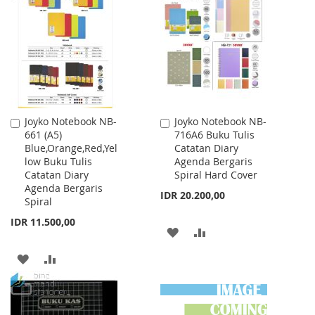
WISH
COMPARE
WISH
COMPARE
LIST
LIST
Joyko Notebook NB-
Joyko Notebook NB-
Add
Add
661 (A5)
716A6 Buku Tulis
to
to
Blue,Orange,Red,Yel
Catatan Diary
Cart
Cart
low Buku Tulis
Agenda Bergaris
Catatan Diary
Spiral Hard Cover
Agenda Bergaris
IDR 20.200,00
Spiral
IDR 11.500,00
ADD
ADD
TO
TO
ADD
ADD
WISH
COMPARE
TO
TO
LIST
WISH
COMPARE