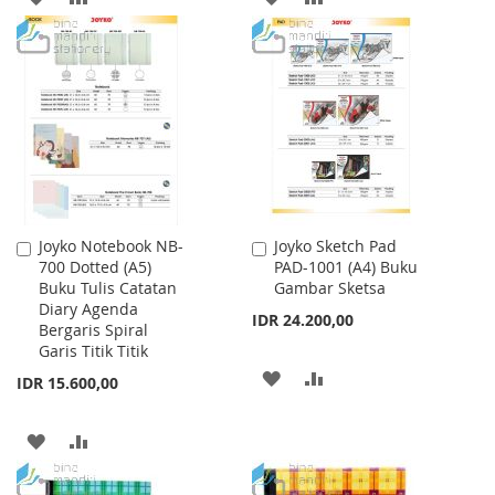
TO
TO
TO
TO
WISH
COMPARE
WISH
COMPARE
LIST
LIST
Joyko Notebook NB-
Joyko Sketch Pad
Add
Add
700 Dotted (A5)
PAD-1001 (A4) Buku
to
to
Buku Tulis Catatan
Gambar Sketsa
Cart
Cart
Diary Agenda
IDR 24.200,00
Bergaris Spiral
Garis Titik Titik
ADD
ADD
IDR 15.600,00
TO
TO
ADD
ADD
WISH
COMPARE
TO
TO
LIST