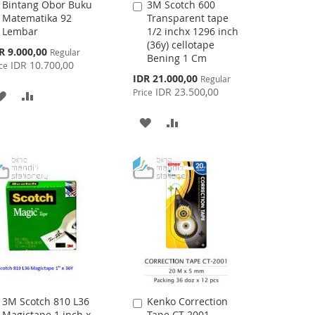
Bintang Obor Buku
3M Scotch 600
Add
Add
Matematika 92
Transparent tape
to
to
Lembar
1/2 inchx 1296 inch
Cart
Cart
(36y) cellotape
cial
R 9.000,00
Regular
Bening 1 Cm
ce
IDR 10.700,00
ce
Special
IDR 21.000,00
Regular
Price
IDR 23.500,00
Price
ADD
ADD
TO
TO
ADD
ADD
WISH
COMPARE
TO
TO
LIST
WISH
COMPARE
LIST
3M Scotch 810 L36
Kenko Correction
Add
Add
Magictape 1 inch x
Tape CT-2001