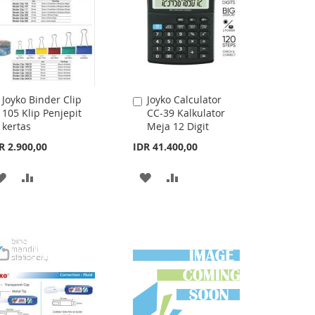
Joyko Binder Clip
Joyko Calculator
Add
Add
105 Klip Penjepit
CC-39 Kalkulator
to
to
kertas
Meja 12 Digit
Cart
Cart
R 2.900,00
IDR 41.400,00
ADD
ADD
ADD
ADD
TO
TO
TO
TO
WISH
COMPARE
WISH
COMPARE
LIST
LIST