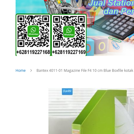
Home
Bantex 4011-01 Magazine File F4 10 cm Blue Boxfile kotak
Skip
to
the
end
of
the
images
gallery