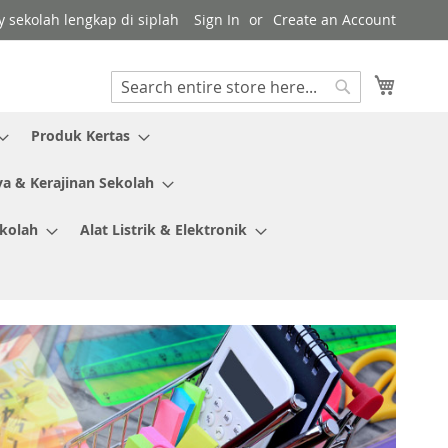
y sekolah lengkap di siplah
Sign In
Create an Account
My Cart
Search
Search
Produk Kertas
ya & Kerajinan Sekolah
ekolah
Alat Listrik & Elektronik