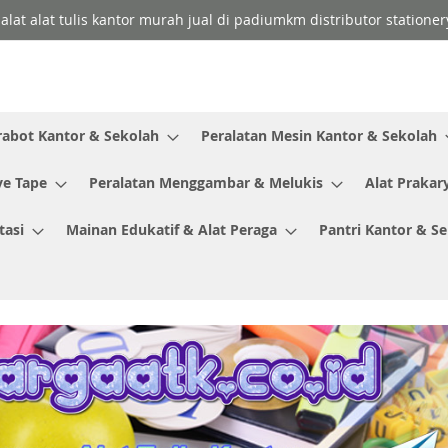
 alat alat tulis kantor murah jual di padiumkm distributor stationer
rabot Kantor & Sekolah
Peralatan Mesin Kantor & Sekolah
ve Tape
Peralatan Menggambar & Melukis
Alat Prakar
tasi
Mainan Edukatif & Alat Peraga
Pantri Kantor & S