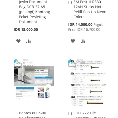
Joyko Document
3M Post-it R330-
Add
Add
Bag DCB-37 A5
12AN Sticky Note
to
to
(pelangi) Kantong
Refill Pop Up Neon
Cart
Cart
Poket Resleting
Colors
Dokument
Special
IDR 14.500,00
Regular
Price
IDR 15.000,00
IDR 16.700,00
Price
ADD
ADD
ADD
ADD
TO
TO
TO
TO
WISH
COMPARE
WISH
COMPARE
LIST
LIST
Bantex 8005-00
SDI 0772 File
Add
Add
Reinforcement
Fastener 1.25 inch