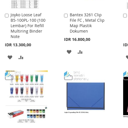
Joyko Loose Leaf
Bantex 3261 Clip
Add
Add
B5-100PL-100 (100
File FC , Metal Clip
to
to
Lembar) For Refill
Map Plastik
Cart
Cart
Multiring Binder
Dokumen
Note
IDR 16.800,00
IDR 13.300,00
ID
ADD
ADD
ADD
ADD
TO
TO
TO
TO
WISH
COMPARE
WISH
COMPARE
LIST
LIST