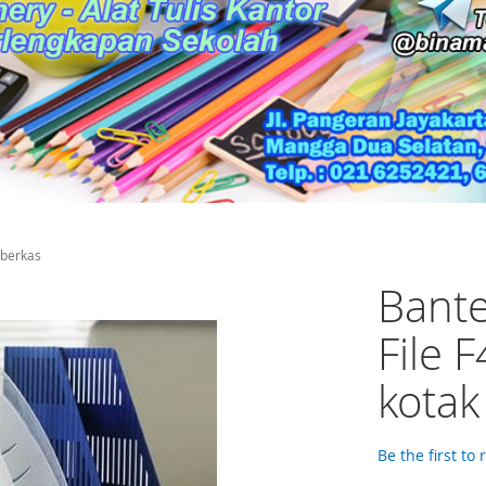
 berkas
Bant
File 
kotak
Be the first to