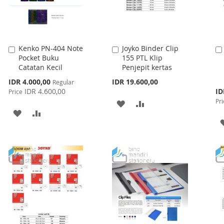
Kenko PN-404 Note
Joyko Binder Clip
Add
Add
Pocket Buku
155 PTL Klip
to
to
Catatan Kecil
Penjepit kertas
Cart
Cart
Special
IDR 4.000,00
IDR 19.600,00
Regular
Price
Spe
IDR 4.600,00
ID
Price
Pri
Pri
ADD
ADD
ADD
ADD
TO
TO
TO
TO
WISH
COMPARE
WISH
COMPARE
LIST
LIST