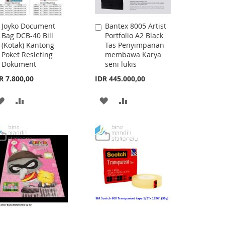
Joyko Document
Bantex 8005 Artist
Add
Add
Bag DCB-40 Bill
Portfolio A2 Black
to
to
(Kotak) Kantong
Tas Penyimpanan
Cart
Cart
Poket Resleting
membawa Karya
Dokument
seni lukis
R 7.800,00
IDR 445.000,00
ADD
ADD
ADD
ADD
TO
TO
TO
TO
WISH
COMPARE
WISH
COMPARE
LIST
LIST