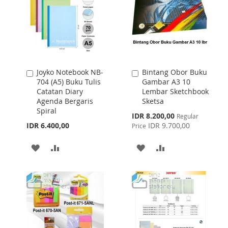
Joyko Notebook NB-
Bintang Obor Buku
Add
Add
704 (A5) Buku Tulis
Gambar A3 10
to
to
Catatan Diary
Lembar Sketchbook
Cart
Cart
Agenda Bergaris
Sketsa
Spiral
Special
IDR 8.200,00
Regular
Price
IDR 6.400,00
IDR 9.700,00
Price
ADD
ADD
ADD
ADD
TO
TO
TO
TO
WISH
COMPARE
WISH
COMPARE
LIST
LIST