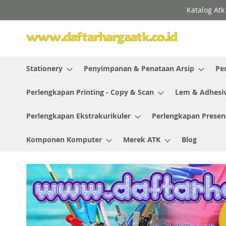
Skip
Katalog Atk
to
Content
Stationery
Penyimpanan & Penataan Arsip
Pe
Perlengkapan Printing - Copy & Scan
Lem & Adhesi
Perlengkapan Ekstrakurikuler
Perlengkapan Presen
Komponen Komputer
Merek ATK
Blog