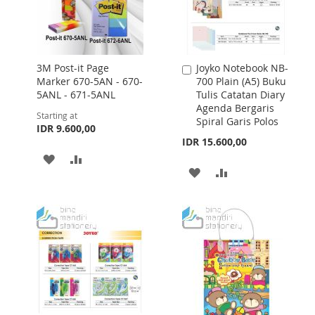
3M Post-it Page
Joyko Notebook NB-
Add
Marker 670-5AN - 670-
700 Plain (A5) Buku
to
5ANL - 671-5ANL
Tulis Catatan Diary
Cart
Agenda Bergaris
Starting at
Spiral Garis Polos
IDR 9.600,00
IDR 15.600,00
ADD
ADD
ADD
ADD
TO
TO
TO
TO
WISH
COMPARE
WISH
COMPARE
LIST
LIST