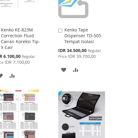
Kenko KE-823M
Kenko Tape
Add
Add
Correction Fluid
Dispenser TD-505
to
to
Cairan Koreksi Tip-
Tempat Isolasi
Cart
Cart
X Cair
Special
IDR 34.500,00
Regular
Price
cial
R 6.100,00
IDR 39.700,00
Regular
Price
ce
IDR 7.100,00
ce
ADD
ADD
ADD
ADD
TO
TO
TO
TO
WISH
COMPARE
WISH
COMPARE
LIST
LIST