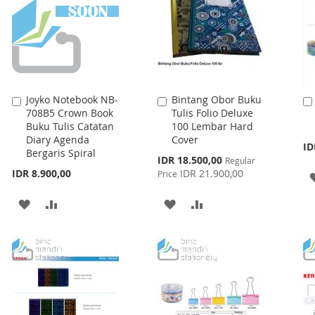
Joyko Notebook NB-
Bintang Obor Buku
Add
Add
708B5 Crown Book
Tulis Folio Deluxe
to
to
Buku Tulis Catatan
100 Lembar Hard
Cart
Cart
Diary Agenda
Cover
ID
Bergaris Spiral
Special
IDR 18.500,00
Regular
Price
IDR 8.900,00
IDR 21.900,00
Price
ADD
ADD
ADD
ADD
TO
TO
TO
TO
WISH
COMPARE
WISH
COMPARE
LIST
LIST