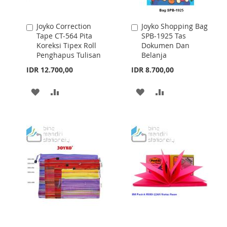
Joyko Correction
Joyko Shopping Bag
Add
Add
Tape CT-564 Pita
SPB-1925 Tas
to
to
Koreksi Tipex Roll
Dokumen Dan
Cart
Cart
Penghapus Tulisan
Belanja
IDR 12.700,00
IDR 8.700,00
ADD
ADD
ADD
ADD
TO
TO
TO
TO
WISH
COMPARE
WISH
COMPARE
LIST
LIST