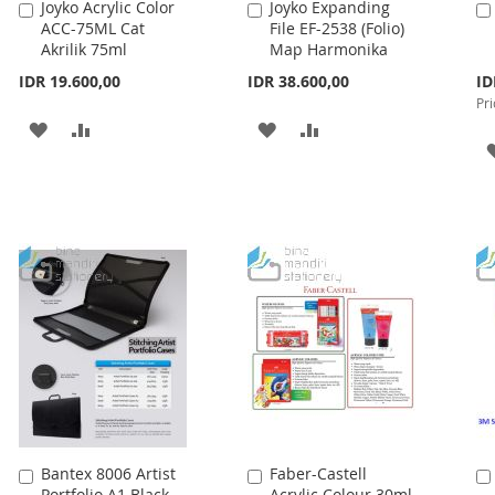
Joyko Acrylic Color
Joyko Expanding
Add
Add
ACC-75ML Cat
File EF-2538 (Folio)
to
to
Akrilik 75ml
Map Harmonika
Cart
Cart
Spe
IDR 19.600,00
IDR 38.600,00
ID
Pri
Pri
ADD
ADD
ADD
ADD
TO
TO
TO
TO
WISH
COMPARE
WISH
COMPARE
LIST
LIST
Bantex 8006 Artist
Faber-Castell
Add
Add
Portfolio A1 Black
Acrylic Colour 30ml