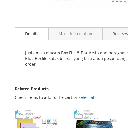
Skip
to
Details
More Information
Reviews
the
beginning
of
the
Jual aneka macam Box File & Box Arsip dan beragam al
images
Blue Boxfile kotak berkas yang bisa anda pesan den
gallery
order
Related Products
Check items to add to the cart or
select all