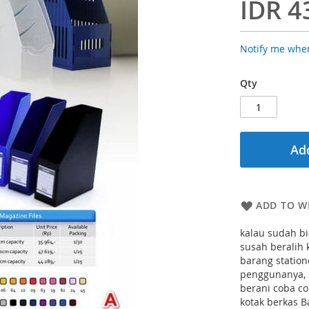
IDR 4
Notify me when
Qty
Add
ADD TO WI
kalau sudah b
susah beralih
barang statio
penggunanya, 
berani coba co
kotak berkas B