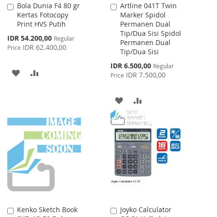
Bola Dunia F4 80 gr
Artline 041T Twin
Add
Add
Kertas Fotocopy
Marker Spidol
to
to
Print HVS Putih
Permanen Dual
Cart
Cart
Tip/Dua Sisi Spidol
Special
IDR 54.200,00
Regular
Permanen Dual
Price
IDR 62.400,00
Price
Tip/Dua Sisi
Special
IDR 6.500,00
Regular
ADD
ADD
Price
IDR 7.500,00
Price
TO
TO
ADD
ADD
WISH
COMPARE
TO
TO
LIST
WISH
COMPARE
LIST
Kenko Sketch Book
Joyko Calculator
Add
Add