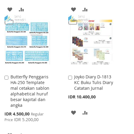
ADD
ADD
ADD
ADD
TO
TO
TO
TO
WISH
COMPARE
WISH
COMPARE
LIST
LIST
Butterfly Penggaris
Joyko Diary D-1813
Add
Add
HA-250 Template
KC Buku Tulis Diary
to
to
mal cetakan sablon
Catatan Jurnal
Cart
Cart
alphabetical huruf
IDR 10.400,00
besar kapital dan
angka
ADD
ADD
Special
IDR 4.500,00
Regular
Price
IDR 5.200,00
Price
TO
TO
WISH
COMPARE