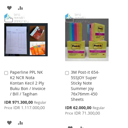
TO
TO
ADD
ADD
WISH
COMPARE
TO
TO
LIST
WISH
COMPARE
LIST
Paperline PPL NK
3M Post-it 654-
Add
Add
K2 NCR Nota
5SSJOY Super
to
to
Kontan Kecil 2 Ply
Sticky Note
Cart
Cart
Buku Bon / Invoice
Summer Joy
/ Bill / Tagihan
76x76mm 450
Sheets
Special
IDR 971.300,00
Regular
Price
Special
IDR 1.117.000,00
IDR 62.000,00
Price
Regular
Price
IDR 71.300,00
Price
ADD
ADD
ADD
ADD