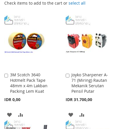
Check items to add to the cart or
select all
3M Scotch 3640
Joyko Sharpener A-
Add
Add
Hotmelt Pack Tape
71 (Miring) Rautan
to
to
48mm x 4m Lakban
Mekanik Serutan
Cart
Cart
Packing Lem Kuat
Pensil Putar
IDR 0,00
IDR 31.700,00
ADD
ADD
ADD
ADD
TO
TO
TO
TO