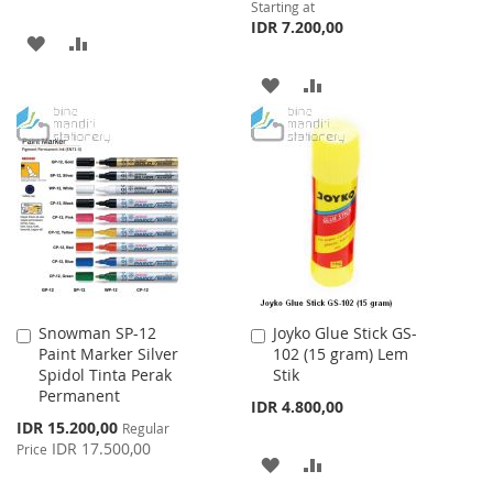
Starting at
IDR 7.200,00
ADD
ADD
TO
TO
ADD
ADD
WISH
COMPARE
TO
TO
LIST
WISH
COMPARE
LIST
Snowman SP-12
Joyko Glue Stick GS-
Add
Add
Paint Marker Silver
102 (15 gram) Lem
to
to
Spidol Tinta Perak
Stik
Cart
Cart
Permanent
IDR 4.800,00
Special
IDR 15.200,00
Regular
Price
IDR 17.500,00
Price
ADD
ADD