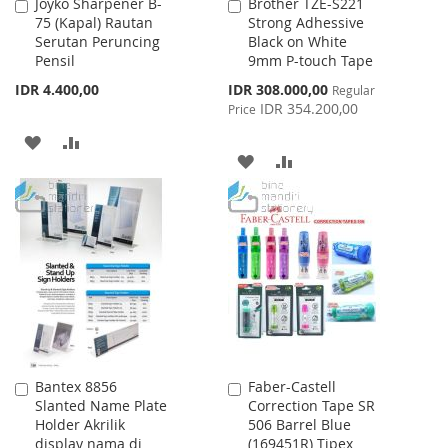
Joyko Sharpener B-
Brother TZE-S221
Add
Add
75 (Kapal) Rautan
Strong Adhessive
to
to
Serutan Peruncing
Black on White
Cart
Cart
Pensil
9mm P-touch Tape
Special
IDR 4.400,00
IDR 308.000,00
Regular
Price
IDR 354.200,00
Price
ADD
ADD
ADD
ADD
TO
TO
TO
TO
WISH
COMPARE
WISH
COMPARE
LIST
LIST
Bantex 8856
Faber-Castell
Add
Add
Slanted Name Plate
Correction Tape SR
to
to
Holder Akrilik
506 Barrel Blue
Cart
Cart
display nama di
(169451R) Tipex