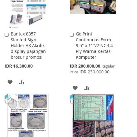
Bantex 8857
Go Print
Add
Add
Slanted Sign
Continuous Form
to
to
Holder A8 Akrilik
9.5" x 11"/2 NCR 4
Cart
Cart
display pajangan
Ply Warna Kertas
brosur promosi
Komputer
Special
IDR 16.300,00
IDR 200.000,00
Regular
Price
IDR 230.000,00
Price
ADD
ADD
ADD
ADD
TO
TO
TO
TO
WISH
COMPARE
WISH
COMPARE
LIST
LIST