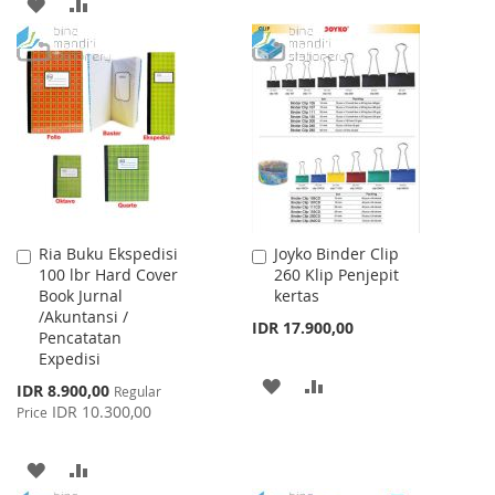
ADD
ADD
LIST
TO
TO
WISH
COMPARE
LIST
Ria Buku Ekspedisi
Joyko Binder Clip
Add
Add
100 lbr Hard Cover
260 Klip Penjepit
to
to
Book Jurnal
kertas
Cart
Cart
/Akuntansi /
IDR 17.900,00
Pencatatan
Expedisi
ADD
ADD
Special
IDR 8.900,00
Regular
Price
IDR 10.300,00
Price
TO
TO
WISH
COMPARE
ADD
ADD