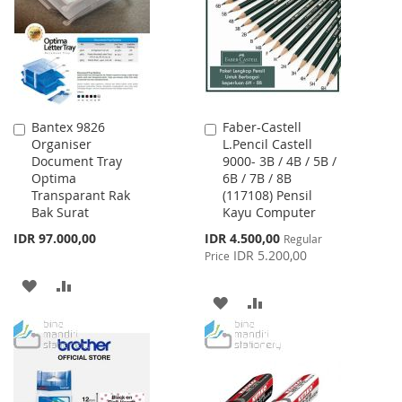
LIST
LIST
Bantex 9826
Faber-Castell
Add
Add
Organiser
L.Pencil Castell
to
to
Document Tray
9000- 3B / 4B / 5B /
Cart
Cart
Optima
6B / 7B / 8B
Transparant Rak
(117108) Pensil
Bak Surat
Kayu Computer
Special
IDR 97.000,00
IDR 4.500,00
Regular
Price
IDR 5.200,00
Price
ADD
ADD
ADD
ADD
TO
TO
TO
TO
WISH
COMPARE
WISH
COMPARE
LIST
LIST