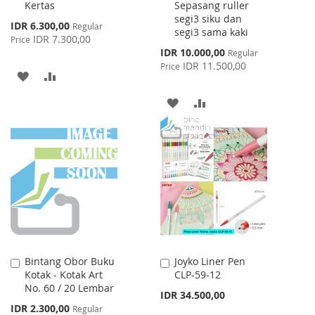
Kertas
Sepasang ruller
Cart
Cart
segi3 siku dan
Special
IDR 6.300,00
Regular
segi3 sama kaki
Price
IDR 7.300,00
Price
Special
IDR 10.000,00
Regular
Price
IDR 11.500,00
Price
ADD
ADD
TO
TO
ADD
ADD
WISH
COMPARE
TO
TO
LIST
WISH
COMPARE
LIST
Bintang Obor Buku
Joyko Liner Pen
Add
Add
Kotak - Kotak Art
CLP-59-12
to
to
No. 60 / 20 Lembar
Cart
Cart
IDR 34.500,00
Special
IDR 2.300,00
Regular