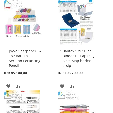
LIST
TO
TO
WISH
COMPARE
LIST
Joyko Sharpener B-
Bantex 1392 Pipe
Add
Add
162 Rautan
Binder FC Capacity
to
to
Serutan Peruncing
8 cm Map berkas
Cart
Cart
Pensil
arsip
IDR 85.100,00
IDR 103.700,00
ADD
ADD
ADD
ADD
TO
TO
TO
TO
WISH
COMPARE
WISH
COMPARE
LIST
LIST