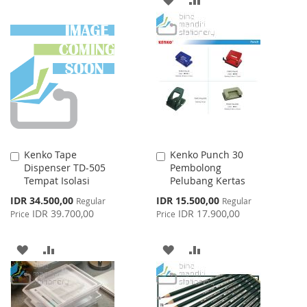
TO
TO
TO
TO
WISH
COMPARE
WISH
COMPARE
LIST
LIST
Kenko Tape
Kenko Punch 30
Add
Add
Dispenser TD-505
Pembolong
to
to
Tempat Isolasi
Pelubang Kertas
Cart
Cart
Special
Special
IDR 34.500,00
IDR 15.500,00
Regular
Regular
Price
Price
IDR 39.700,00
IDR 17.900,00
Price
Price
ADD
ADD
ADD
ADD
TO
TO
TO
TO
WISH
COMPARE
WISH
COMPARE