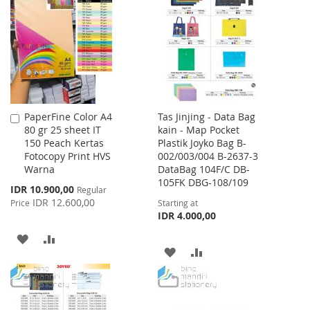
WISH
COMPARE
LIST
LIST
PaperFine Color A4
Tas Jinjing - Data Bag
Add
80 gr 25 sheet IT
kain - Map Pocket
to
150 Peach Kertas
Plastik Joyko Bag B-
Cart
Fotocopy Print HVS
002/003/004 B-2637-3
Warna
DataBag 104F/C DB-
105FK DBG-108/109
Special
IDR 10.900,00
Regular
Price
IDR 12.600,00
Price
Starting at
IDR 4.000,00
ADD
ADD
ADD
ADD
TO
TO
TO
TO
WISH
COMPARE
WISH
COMPARE