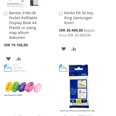
Bantex 3166-08
Kenko KR-50 Key
Add
Add
Pocket Refillable
Ring Gantungan
to
to
Display Book A4
Kunci
Cart
Cart
Plastik isi ulang
Special
IDR 30.400,00
Regular
map album
Price
IDR 35.000,00
Price
dokumen
IDR 19.100,00
ADD
ADD
TO
TO
ADD
ADD
WISH
COMPARE
TO
TO
LIST
WISH
COMPARE
LIST