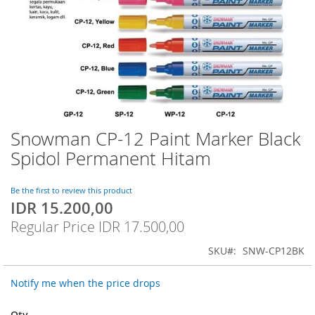
Snowman CP-12 Paint Marker Black
Skip
to
Spidol Permanent Hitam
the
beginning
of
Be the first to review this product
IDR 15.200,00
the
Special
images
Price
Regular Price
IDR 17.500,00
gallery
SKU
SNW-CP12BK
Notify me when the price drops
Qty