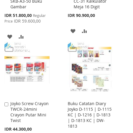
SKB-A3-50 Buku
CC-31 Kalkulator
to
to
Gambar
Meja 16 Digit
Cart
Cart
Special
IDR 51.800,00
IDR 90.900,00
Regular
Price
IDR 59.600,00
Price
ADD
ADD
ADD
ADD
TO
TO
TO
TO
WISH
COMPARE
WISH
COMPARE
LIST
LIST
Joyko Screw Crayon
Buku Catatan Diary
Add
TWCR-24mini
Joyko D-1115 | D-1115
to
Crayon Putar Mini
KC | D-1216 | D-1813
Cart
Twist
| D-1813 KC | DW-
1813
IDR 44.300,00