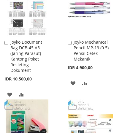
LIST
LIST
Joyko Document
Joyko Mechanical
Add
Add
Bag DCB-45 A5
Pencil MP-19 (0.5)
to
to
(Jaring Parasut)
Pensil Cetek
Cart
Cart
Kantong Poket
Mekanik
Resleting
IDR 4.900,00
Dokument
IDR 10.500,00
ADD
ADD
TO
TO
ADD
ADD
WISH
COMPARE
TO
TO
LIST
WISH
COMPARE
LIST