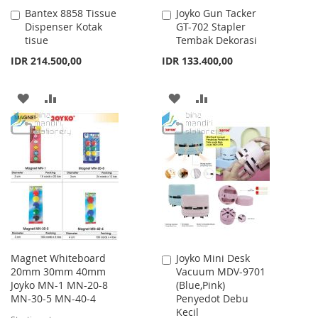
Bantex 8858 Tissue
Joyko Gun Tacker
Add
Add
Dispenser Kotak
GT-702 Stapler
to
to
tisue
Tembak Dekorasi
Cart
Cart
IDR 214.500,00
IDR 133.400,00
ADD
ADD
ADD
ADD
TO
TO
TO
TO
WISH
COMPARE
WISH
COMPARE
LIST
LIST
Magnet Whiteboard
Joyko Mini Desk
Add
20mm 30mm 40mm
Vacuum MDV-9701
to
Joyko MN-1 MN-20-8
(Blue,Pink)
Cart
MN-30-5 MN-40-4
Penyedot Debu
Kecil