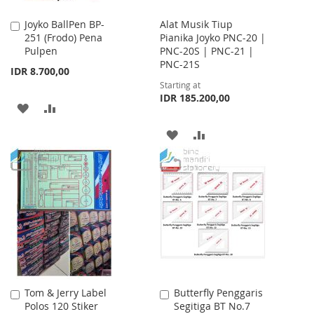
Joyko BallPen BP-
Alat Musik Tiup
Add
251 (Frodo) Pena
Pianika Joyko PNC-20 |
to
Pulpen
PNC-20S | PNC-21 |
Cart
PNC-21S
IDR 8.700,00
Starting at
IDR 185.200,00
ADD
ADD
TO
TO
ADD
ADD
WISH
COMPARE
TO
TO
LIST
WISH
COMPARE
LIST
Tom & Jerry Label
Butterfly Penggaris
Add
Add
Polos 120 Stiker
Segitiga BT No.7
to
to