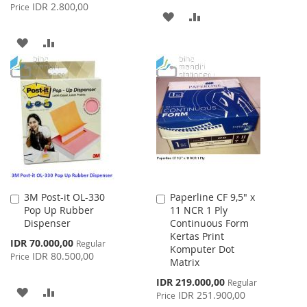
Price
IDR 2.800,00
Price
ADD
ADD
TO
TO
ADD
ADD
WISH
COMPARE
TO
TO
LIST
WISH
COMPARE
LIST
3M Post-it OL-330
Paperline CF 9,5" x
Add
Add
Pop Up Rubber
11 NCR 1 Ply
to
to
Dispenser
Continuous Form
Cart
Cart
Kertas Print
Special
IDR 70.000,00
Regular
Komputer Dot
Price
IDR 80.500,00
Price
Matrix
Special
IDR 219.000,00
Regular
ADD
ADD
Price
IDR 251.900,00
Price