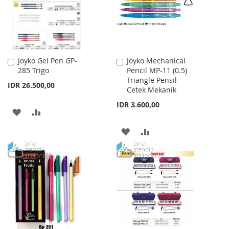
Joyko Gel Pen GP-
Joyko Mechanical
Add
Add
285 Trigo
Pencil MP-11 (0.5)
to
to
Triangle Pensil
Cart
Cart
IDR 26.500,00
Cetek Mekanik
IDR 3.600,00
ADD
ADD
TO
TO
ADD
ADD
WISH
COMPARE
TO
TO
LIST
WISH
COMPARE
LIST