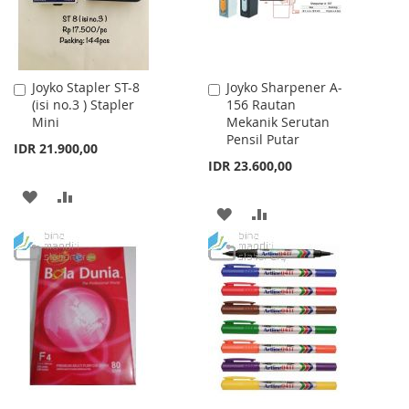
Joyko Stapler ST-8
Joyko Sharpener A-
Add
Add
(isi no.3 ) Stapler
156 Rautan
to
to
Mini
Mekanik Serutan
Cart
Cart
Pensil Putar
IDR 21.900,00
IDR 23.600,00
ADD
ADD
ADD
ADD
TO
TO
TO
TO
WISH
COMPARE
WISH
COMPARE
LIST
LIST