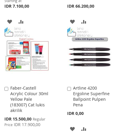
Starting at
IDR 7.100,00
IDR 66.200,00
ADD
ADD
ADD
ADD
TO
TO
TO
TO
WISH
COMPARE
WISH
COMPARE
LIST
LIST
Faber-Castell
Artline 4200
Add
Add
Acrylic Colour 30ml
Ergoline Superfine
to
to
Yellow Pale
Ballpoint Pulpen
Cart
Cart
(183007) Cat lukis
Pena
akrilik
IDR 0,00
Special
IDR 15.500,00
Regular
Price
IDR 17.900,00
Price
ADD
ADD