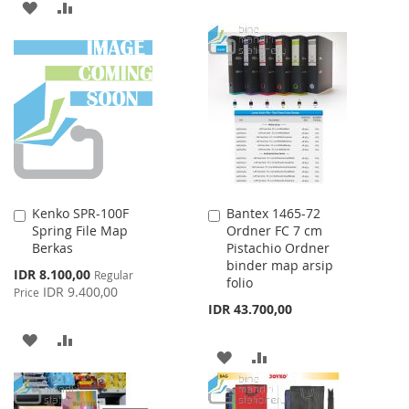
TO
TO
ADD
ADD
WISH
COMPARE
TO
TO
LIST
WISH
COMPARE
LIST
Kenko SPR-100F
Bantex 1465-72
Add
Add
Spring File Map
Ordner FC 7 cm
to
to
Berkas
Pistachio Ordner
Cart
Cart
binder map arsip
Special
IDR 8.100,00
Regular
folio
Price
IDR 9.400,00
Price
IDR 43.700,00
ADD
ADD
ADD
ADD
TO
TO
TO
TO
WISH
COMPARE