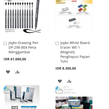
WISH
COMPARE
WISH
COMPARE
LIST
LIST
Joyko Drawing Pen
Joyko White Board
Add
Add
DP-298-B04 Pena
Eraser WE-1
to
to
Menggambar
(Magnet)
Cart
Cart
Penghapus Papan
IDR 61.000,00
Tulis
IDR 8.300,00
ADD
ADD
TO
TO
ADD
ADD
WISH
COMPARE
TO
TO
LIST
WISH
COMPARE
LIST