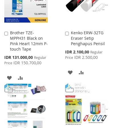
Brother TZE-
Kenko ERW-32TG
Add
Add
MPPH31 Black on
Eraser Setip
to
to
Pink Heart 12mm P-
Penghapus Pensil
Cart
Cart
touch Tape
Special
IDR 2.100,00
Regular
Price
Special
IDR 131.000,00
IDR 2.500,00
Regular
Price
Price
IDR 150.700,00
Price
ADD
ADD
ADD
ADD
TO
TO
TO
TO
WISH
COMPARE
WISH
COMPARE
LIST
LIST