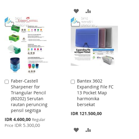
TO
TO
ADD
ADD
WISH
COMPARE
TO
TO
LIST
WISH
COMPARE
LIST
Faber-Castell
Bantex 3602
Add
Add
Sharpener for
Expanding File FC
to
to
Triangular Pencil
13 Pocket Map
Cart
Cart
(80202) Serutan
harmonika
rautan peruncing
bersekat
pensil segitiga
IDR 121.500,00
Special
IDR 4.600,00
Regular
Price
IDR 5.300,00
Price
ADD
ADD