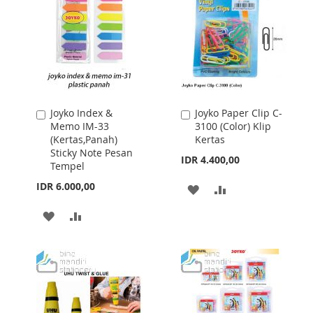
Joyko Index &
Joyko Paper Clip C-
Add
Add
Memo IM-33
3100 (Color) Klip
to
to
(Kertas,Panah)
Kertas
Cart
Cart
Sticky Note Pesan
IDR 4.400,00
Tempel
IDR 6.000,00
ADD
ADD
TO
TO
ADD
ADD
WISH
COMPARE
TO
TO
LIST
WISH
COMPARE
LIST