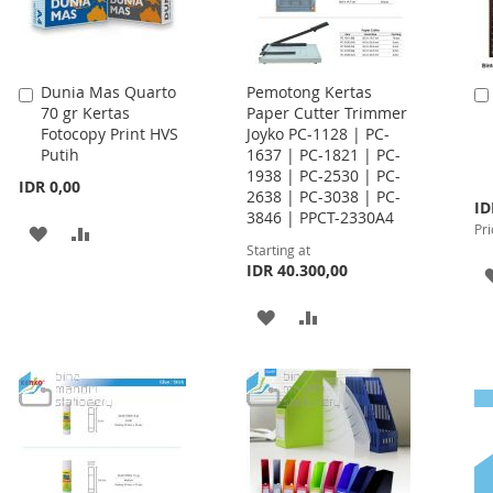
Dunia Mas Quarto
Pemotong Kertas
Add
70 gr Kertas
Paper Cutter Trimmer
to
Fotocopy Print HVS
Joyko PC-1128 | PC-
Cart
Putih
1637 | PC-1821 | PC-
1938 | PC-2530 | PC-
IDR 0,00
2638 | PC-3038 | PC-
Spe
ID
3846 | PPCT-2330A4
Pri
Pri
ADD
ADD
Starting at
TO
TO
IDR 40.300,00
WISH
COMPARE
ADD
ADD
LIST
TO
TO
WISH
COMPARE
LIST