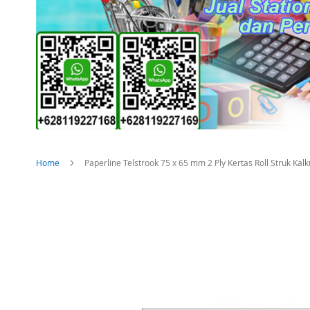
Home
Paperline Telstrook 75 x 65 mm 2 Ply Kertas Roll Struk Kalkul
Skip
to
the
end
of
the
images
gallery