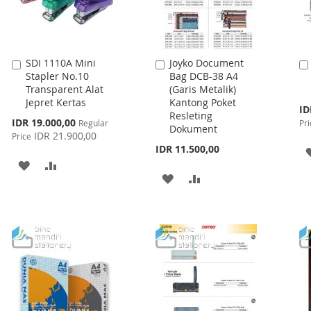
SDI 1110A Mini
Joyko Document
Add
Add
Stapler No.10
Bag DCB-38 A4
to
to
Transparent Alat
(Garis Metalik)
Cart
Cart
Jepret Kertas
Kantong Poket
Spe
ID
Resleting
Pri
Special
IDR 19.000,00
Regular
Pri
Dokument
Price
IDR 21.900,00
Price
IDR 11.500,00
ADD
ADD
ADD
ADD
TO
TO
TO
TO
WISH
COMPARE
WISH
COMPARE
LIST
LIST