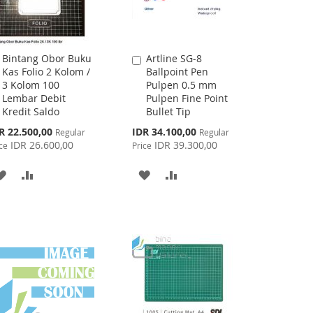
Bintang Obor Buku
Artline SG-8
Add
Add
Kas Folio 2 Kolom /
Ballpoint Pen
to
to
3 Kolom 100
Pulpen 0.5 mm
Cart
Cart
Lembar Debit
Pulpen Fine Point
Kredit Saldo
Bullet Tip
cial
Special
R 22.500,00
IDR 34.100,00
Regular
Regular
ce
Price
IDR 26.600,00
IDR 39.300,00
ce
Price
ADD
ADD
ADD
ADD
TO
TO
TO
TO
WISH
COMPARE
WISH
COMPARE
LIST
LIST