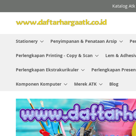
Skip
Katalog Atk
to
Content
Stationery
Penyimpanan & Penataan Arsip
Pe
Perlengkapan Printing - Copy & Scan
Lem & Adhesi
Perlengkapan Ekstrakurikuler
Perlengkapan Presen
Komponen Komputer
Merek ATK
Blog