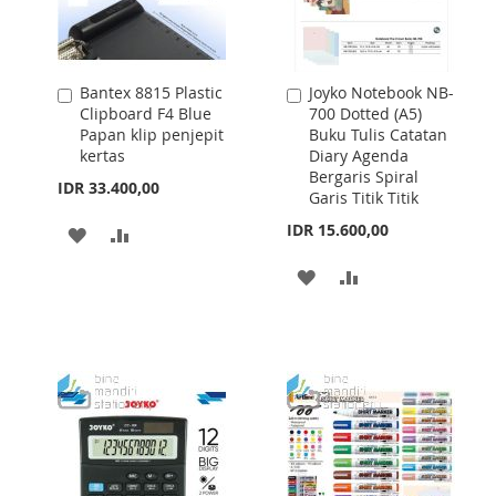
Bantex 8815 Plastic
Joyko Notebook NB-
Add
Add
Clipboard F4 Blue
700 Dotted (A5)
to
to
Papan klip penjepit
Buku Tulis Catatan
Cart
Cart
kertas
Diary Agenda
Bergaris Spiral
IDR 33.400,00
Garis Titik Titik
IDR 15.600,00
ADD
ADD
TO
TO
ADD
ADD
WISH
COMPARE
TO
TO
LIST
WISH
COMPARE
LIST