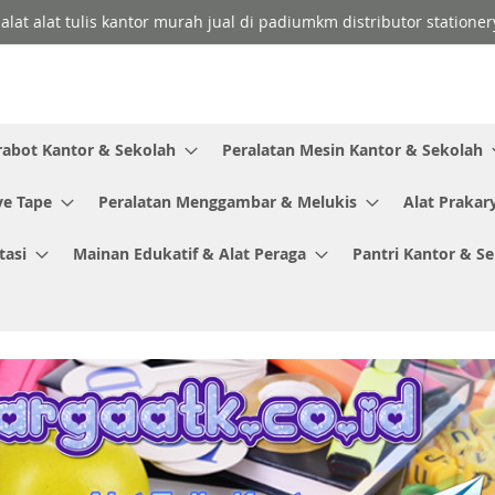
 alat alat tulis kantor murah jual di padiumkm distributor stationer
rabot Kantor & Sekolah
Peralatan Mesin Kantor & Sekolah
ve Tape
Peralatan Menggambar & Melukis
Alat Prakar
tasi
Mainan Edukatif & Alat Peraga
Pantri Kantor & S