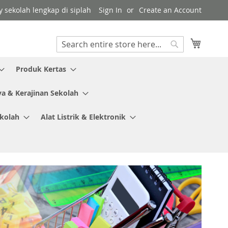
y sekolah lengkap di siplah
Sign In
Create an Account
My Cart
Search
Search
Produk Kertas
ya & Kerajinan Sekolah
ekolah
Alat Listrik & Elektronik