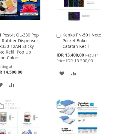
 Post-it OL-330 Pop
Kenko PN-501 Note
Add
 Rubber Dispenser
Pocket Buku
to
R330-12AN Sticky
Catatan Kecil
Cart
te Refill Pop Up
Special
IDR 13.400,00
Regular
on Colors
Price
IDR 15.500,00
Price
rting at
R 14.500,00
ADD
ADD
TO
TO
ADD
ADD
WISH
COMPARE
TO
TO
LIST
WISH
COMPARE
LIST