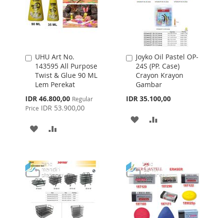
UHU Art No.
Joyko Oil Pastel OP-
Add
Add
143595 All Purpose
24S (PP. Case)
to
to
Twist & Glue 90 ML
Crayon Krayon
Cart
Cart
Lem Perekat
Gambar
Special
IDR 46.800,00
IDR 35.100,00
Regular
Price
IDR 53.900,00
Price
ADD
ADD
ADD
ADD
TO
TO
TO
TO
WISH
COMPARE
WISH
COMPARE
LIST
LIST